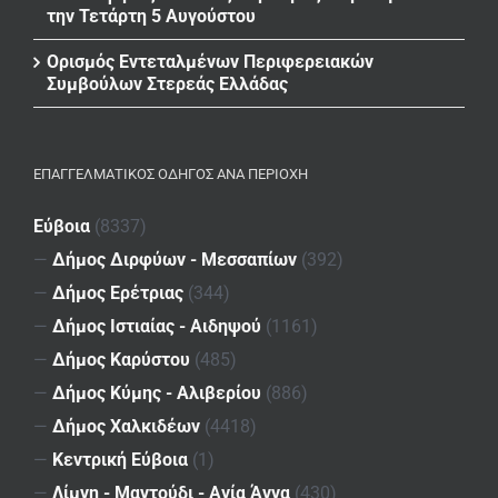
την Τετάρτη 5 Αυγούστου
Ορισμός Εντεταλμένων Περιφερειακών
Συμβούλων Στερεάς Ελλάδας
ΕΠΑΓΓΕΛΜΑΤΙΚΌΣ ΟΔΗΓΌΣ ΑΝΆ ΠΕΡΙΟΧΉ
Εύβοια
(8337)
—
Δήμος Διρφύων - Μεσσαπίων
(392)
—
Δήμος Ερέτριας
(344)
—
Δήμος Ιστιαίας - Αιδηψού
(1161)
—
Δήμος Καρύστου
(485)
—
Δήμος Κύμης - Αλιβερίου
(886)
—
Δήμος Χαλκιδέων
(4418)
—
Κεντρική Εύβοια
(1)
—
Λίμνη - Μαντούδι - Αγία Άννα
(430)