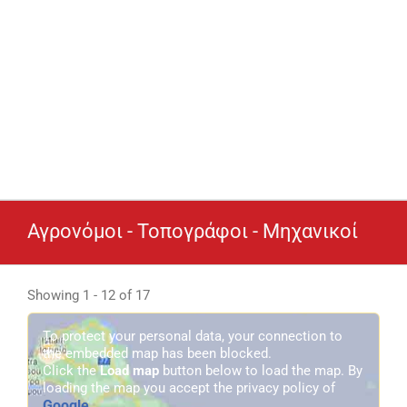
Αγρονόμοι - Τοπογράφοι - Μηχανικοί
Showing 1 - 12 of 17
To protect your personal data, your connection to
the embedded map has been blocked.
Click the
Load map
button below to load the map. By
loading the map you accept the privacy policy of
Google
.