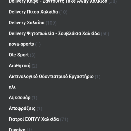
Delivery Καφέ - Σάντουιτς Take Away Χαλκίδα
(38)
Delivery Πίτσα Χαλκίδα
(10)
Delivery Χαλκίδα
(109)
Delivery Ψητοπωλεία - Σουβλάκια Χαλκίδα
(50)
nova-sports
(1)
Ote Sport
(3)
Αισθητική
(2)
Ακτινολογικό Οδοντιατρικό Εργαστήριο
(1)
αλι
Αξεσουάρ
(1)
Αποφράξεις
(1)
Γιατροί ΕΟΠΥΥ Χαλκίδα
(71)
Γυναίκα
(1)