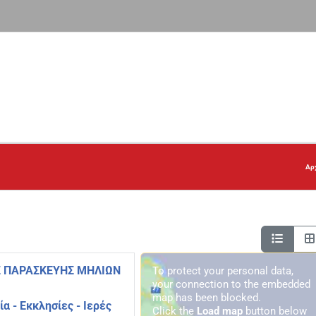
Αρ
Σ ΠΑΡΑΣΚΕΥΗΣ ΜΗΛΙΩΝ
To protect your personal data,
your connection to the embedded
map has been blocked.
α - Εκκλησίες - Ιερές
Click the
Load map
button below