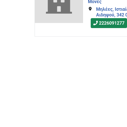
Μονές
Μηλέες, Ιστιαί
Αιδηψού, 342 
2226091277