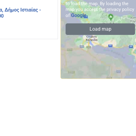
to load the map. By loading the
map you accept the privacy policy
α, Δήμος Ιστιαίας -
Google
of
.
00
Load map