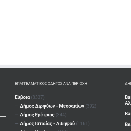
ΕΠΑΓΓΕΛΜΑΤΙΚΌΣ ΟΔΗΓΌΣ ΑΝΆ ΠΕΡΙΟΧΉ
ΔΗ
Εύβοια
(8337)
Ba
Αλ
—
Δήμος Διρφύων - Μεσσαπίων
(392)
Ba
—
Δήμος Ερέτριας
(344)
—
Δήμος Ιστιαίας - Αιδηψού
(1161)
Be