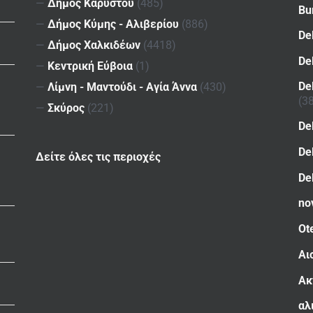
—
Δήμος Καρύστου
(485)
Bu
—
Δήμος Κύμης - Αλιβερίου
(886)
De
—
Δήμος Χαλκιδέων
(4418)
De
—
Κεντρική Εύβοια
(1)
De
—
Λίμνη - Μαντούδι - Αγία Άννα
(430)
(3
—
Σκύρος
(221)
De
De
Δείτε όλες τις περιοχές
De
no
Ot
Αι
Ακ
αλ