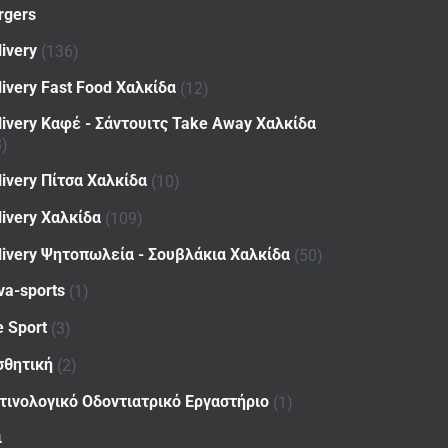
rgers
livery
(136)
livery Fast Food Χαλκίδα
(12)
livery Καφέ - Σάντουιτς Take Away Χαλκίδα
8)
livery Πίτσα Χαλκίδα
(10)
livery Χαλκίδα
(109)
livery Ψητοπωλεία - Σουβλάκια Χαλκίδα
(50)
va-sports
(1)
e Sport
(3)
σθητική
(2)
τινολογικό Οδοντιατρικό Εργαστήριο
(1)
ι