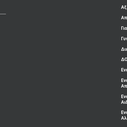
Αξ
Απ
Γι
Γυ
Δι
Δ
Εν
Εν
Απ
Εν
Αι
Εν
Αλ