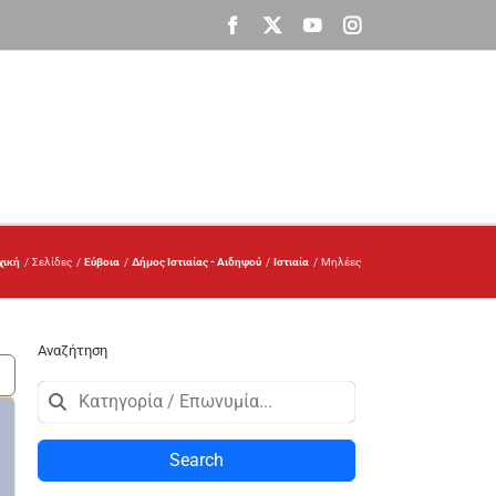
Facebook
X
YouTube
Instagram
χική
Σελίδες
Εύβοια
Δήμος Ιστιαίας - Αιδηψού
Ιστιαία
Μηλέες
Αναζήτηση
Search