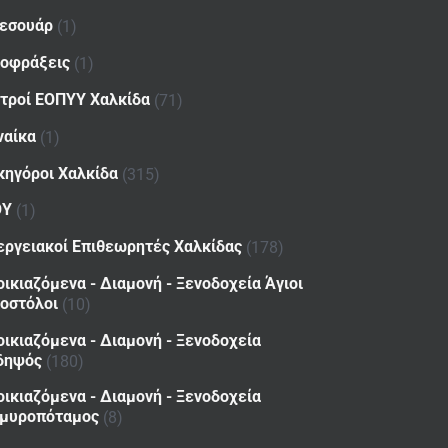
εσουάρ
(1)
οφράξεις
(1)
ατροί ΕΟΠΥΥ Χαλκίδα
(71)
ναίκα
(1)
κηγόροι Χαλκίδα
(315)
ΟΥ
(1)
εργειακοί Επιθεωρητές Χαλκίδας
(178)
οικιαζόμενα - Διαμονή - Ξενοδοχεία Άγιοι
οστόλοι
(10)
οικιαζόμενα - Διαμονή - Ξενοδοχεία
δηψός
(180)
οικιαζόμενα - Διαμονή - Ξενοδοχεία
μυροπόταμος
(8)