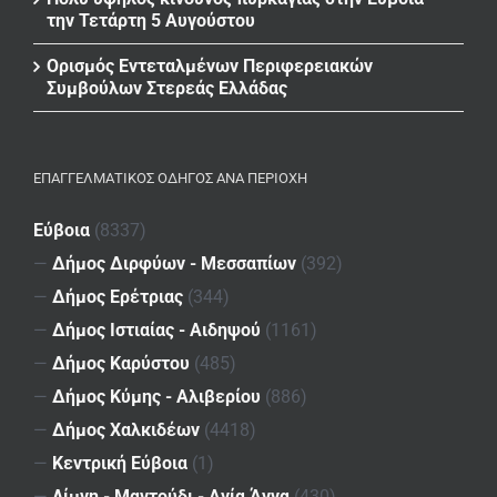
την Τετάρτη 5 Αυγούστου
Ορισμός Εντεταλμένων Περιφερειακών
Συμβούλων Στερεάς Ελλάδας
ΕΠΑΓΓΕΛΜΑΤΙΚΌΣ ΟΔΗΓΌΣ ΑΝΆ ΠΕΡΙΟΧΉ
Εύβοια
(8337)
—
Δήμος Διρφύων - Μεσσαπίων
(392)
—
Δήμος Ερέτριας
(344)
—
Δήμος Ιστιαίας - Αιδηψού
(1161)
—
Δήμος Καρύστου
(485)
—
Δήμος Κύμης - Αλιβερίου
(886)
—
Δήμος Χαλκιδέων
(4418)
—
Κεντρική Εύβοια
(1)
—
Λίμνη - Μαντούδι - Αγία Άννα
(430)