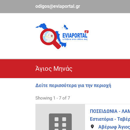
Μετάβαση
odigos@eviaportal.gr
στο
περιεχόμενο
Άγιος Μηνάς
Δείτε περισσότερα για την περιοχή
Showing 1 - 7 of 7
ΠΟΣΕΙΔΩΝΙΑ - Λ
Εστιατόρια - Ταβέ
Αβέρωφ Άγιος