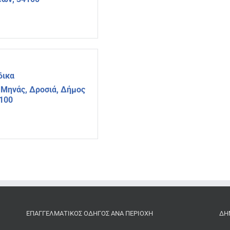
δικα
 Μηνάς, Δροσιά, Δήμος
4100
ΕΠΑΓΓΕΛΜΑΤΙΚΌΣ ΟΔΗΓΌΣ ΑΝΆ ΠΕΡΙΟΧΉ
ΔΗ