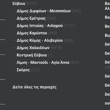
Εύβοια
(8337)
Ba
Αλ
—
Δήμος Διρφύων - Μεσσαπίων
(392)
Ba
—
Δήμος Ερέτριας
(344)
—
Δήμος Ιστιαίας - Αιδηψού
(1161)
Be
—
Δήμος Καρύστου
(485)
Bu
—
Δήμος Κύμης - Αλιβερίου
(886)
De
—
Δήμος Χαλκιδέων
(4418)
De
—
Κεντρική Εύβοια
(1)
De
—
Λίμνη - Μαντούδι - Αγία Άννα
(430)
(3
—
Σκύρος
(221)
De
De
Δείτε όλες τις περιοχές
De
no