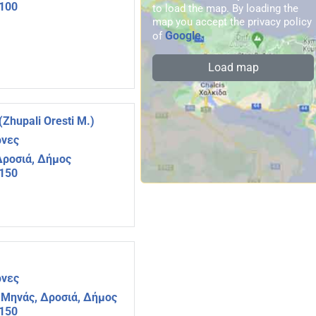
4100
to load the map. By loading the
map you accept the privacy policy
Google
of
.
Load map
hupali Oresti M.)
ρνες
Δροσιά, Δήμος
4150
ρνες
 Μηνάς, Δροσιά, Δήμος
4150