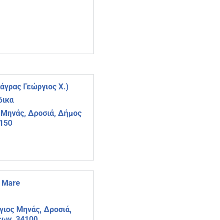
άγρας Γεώργιος Χ.)
δικα
 Μηνάς, Δροσιά, Δήμος
4150
a Mare
γιος Μηνάς, Δροσιά,
έων, 34100