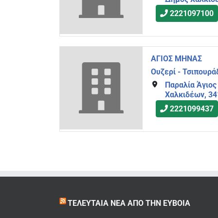
2221097100
ΑΓΙΟΣ ΜΗΝΑΣ
Ουζερί - Τσιπουρά
Παραλία Άγιος
Χαλκιδέων, 3
2221099437
ΤΕΛΕΥΤΑΊΑ ΝΈΑ ΑΠΌ ΤΗΝ ΕΎΒΟΙΑ