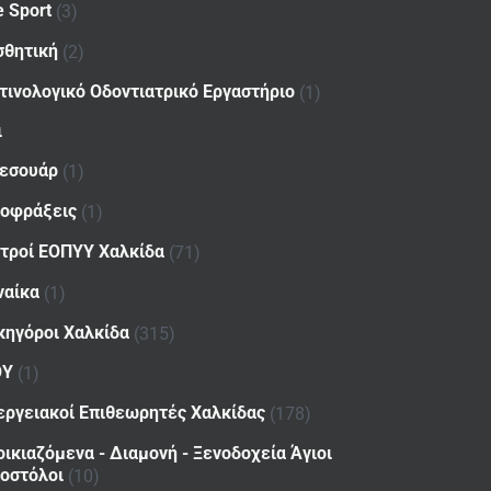
e Sport
(3)
σθητική
(2)
τινολογικό Οδοντιατρικό Εργαστήριο
(1)
ι
εσουάρ
(1)
οφράξεις
(1)
ατροί ΕΟΠΥΥ Χαλκίδα
(71)
ναίκα
(1)
κηγόροι Χαλκίδα
(315)
ΟΥ
(1)
εργειακοί Επιθεωρητές Χαλκίδας
(178)
οικιαζόμενα - Διαμονή - Ξενοδοχεία Άγιοι
οστόλοι
(10)