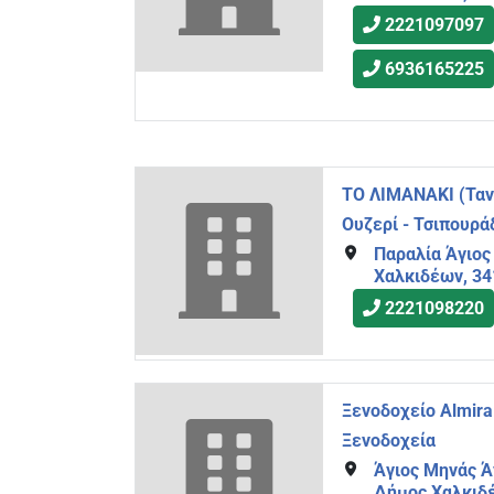
2221097097
6936165225
ΤΟ ΛΙΜΑΝΑΚΙ (Ταν
Ουζερί - Τσιπουρά
Παραλία Άγιος
Χαλκιδέων, 3
2221098220
Ξενοδοχείο Almir
Ξενοδοχεία
Άγιος Μηνάς Ά
Δήμος Χαλκιδ