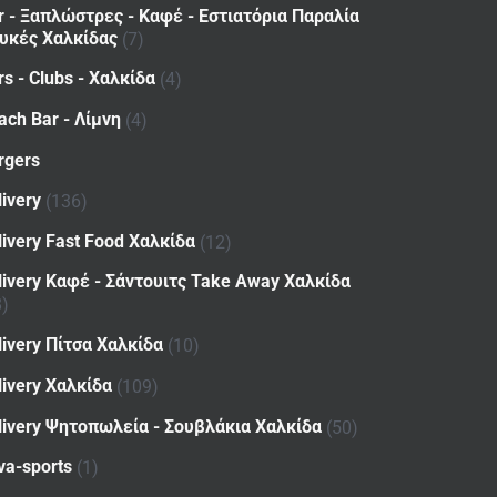
r - Ξαπλώστρες - Καφέ - Εστιατόρια Παραλία
υκές Χαλκίδας
(7)
rs - Clubs - Χαλκίδα
(4)
ach Bar - Λίμνη
(4)
rgers
livery
(136)
livery Fast Food Χαλκίδα
(12)
livery Καφέ - Σάντουιτς Take Away Χαλκίδα
8)
livery Πίτσα Χαλκίδα
(10)
livery Χαλκίδα
(109)
livery Ψητοπωλεία - Σουβλάκια Χαλκίδα
(50)
va-sports
(1)