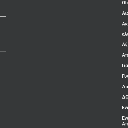
Ot
Αι
Ακ
αλ
Αξ
Απ
Γι
Γυ
Δι
Δ
Εν
Εν
Απ