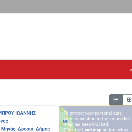
Α
ΑΜΠΡΟΥ ΙΩΑΝΝΗΣ
To protect your personal data,
your connection to the embedded
ρνες
map has been blocked.
 Μηνάς, Δροσιά, Δήμος
Click the
Load map
button below