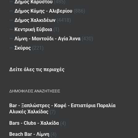
—
Δήμος Καρύστου
(485)
—
Δήμος Κύμης - Αλιβερίου
(886)
—
Δήμος Χαλκιδέων
(4418)
—
Κεντρική Εύβοια
(1)
—
Λίμνη - Μαντούδι - Αγία Άννα
(430)
—
Σκύρος
(221)
Δείτε όλες τις περιοχές
ΔΗΜΟΦΙΛΕΙΣ ΑΝΑΖΗΤΗΣΕΙΣ
Bar - Ξαπλώστρες - Καφέ - Εστιατόρια Παραλία
Αλυκές Χαλκίδας
(7)
Bars - Clubs - Χαλκίδα
(4)
Beach Bar - Λίμνη
(4)