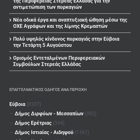
της Περιφέρειας Στερεάς Ελλάδας για την
αντιμετώπιση των πυρκαγιών
Νέα οδικά έργα και αναπτυξιακή ώθηση μέσω της
ΟΧΕ Αγράφων και της λίμνης Κρεμαστών
Πολύ υψηλός κίνδυνος πυρκαγιάς στην Εύβοια
την Τετάρτη 5 Αυγούστου
Ορισμός Εντεταλμένων Περιφερειακών
Συμβούλων Στερεάς Ελλάδας
ΕΠΑΓΓΕΛΜΑΤΙΚΌΣ ΟΔΗΓΌΣ ΑΝΆ ΠΕΡΙΟΧΉ
Εύβοια
(8337)
—
Δήμος Διρφύων - Μεσσαπίων
(392)
—
Δήμος Ερέτριας
(344)
—
Δήμος Ιστιαίας - Αιδηψού
(1161)