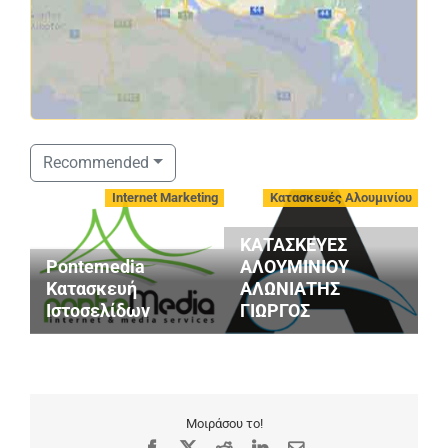
Recommended
Internet Marketing
Κατασκευές Αλουμινίου
ΚΑΤΑΣΚΕΥΕΣ
Pontemedia
ΑΛΟΥΜΙΝΙΟΥ
Κατασκευή
ΑΛΩΝΙΑΤΗΣ
Ιστοσελίδων
ΓΙΩΡΓΟΣ
Μ
Μοιράσου το!
Facebook
X
Reddit
LinkedIn
Email