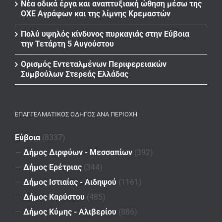
Νέα οδικά έργα και αναπτυξιακή ώθηση μέσω της
ΟΧΕ Αγράφων και της λίμνης Κρεμαστών
Πολύ υψηλός κίνδυνος πυρκαγιάς στην Εύβοια
την Τετάρτη 5 Αυγούστου
Ορισμός Εντεταλμένων Περιφερειακών
Συμβούλων Στερεάς Ελλάδας
ΕΠΑΓΓΕΛΜΑΤΙΚΌΣ ΟΔΗΓΌΣ ΑΝΆ ΠΕΡΙΟΧΉ
Εύβοια
(8337)
—
Δήμος Διρφύων - Μεσσαπίων
(392)
—
Δήμος Ερέτριας
(344)
—
Δήμος Ιστιαίας - Αιδηψού
(1161)
—
Δήμος Καρύστου
(485)
—
Δήμος Κύμης - Αλιβερίου
(886)