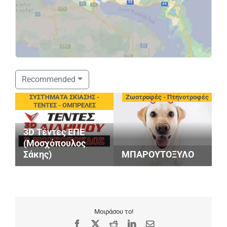
Σ
Recommended
S
eting
ΣΥΣΤΉΜΑΤΑ ΣΚΊΑΣΗΣ -
Ζωοτροφές - Πτηνοτροφές
V
ΤΕΝΤΕΣ - ΟΜΠΡΕΛΕΣ
A
Ε
3D Τέντες ΕΠΕ
Ο
(Μοσχόπουλος
Ε
Σάκης)
ΜΠΑΡΟΥΤΟΞΥΛΟ
Α
Μοιράσου το!
Facebook
X
Reddit
LinkedIn
Email