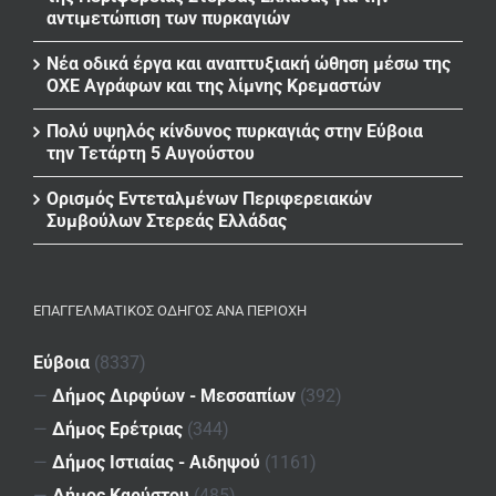
αντιμετώπιση των πυρκαγιών
Νέα οδικά έργα και αναπτυξιακή ώθηση μέσω της
ΟΧΕ Αγράφων και της λίμνης Κρεμαστών
Πολύ υψηλός κίνδυνος πυρκαγιάς στην Εύβοια
την Τετάρτη 5 Αυγούστου
Ορισμός Εντεταλμένων Περιφερειακών
Συμβούλων Στερεάς Ελλάδας
ΕΠΑΓΓΕΛΜΑΤΙΚΌΣ ΟΔΗΓΌΣ ΑΝΆ ΠΕΡΙΟΧΉ
Εύβοια
(8337)
—
Δήμος Διρφύων - Μεσσαπίων
(392)
—
Δήμος Ερέτριας
(344)
—
Δήμος Ιστιαίας - Αιδηψού
(1161)
—
Δήμος Καρύστου
(485)