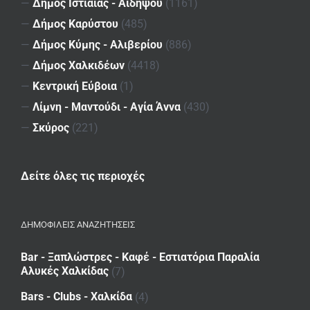
—
Δήμος Ιστιαίας - Αιδηψού
(1161)
—
Δήμος Καρύστου
(485)
—
Δήμος Κύμης - Αλιβερίου
(886)
—
Δήμος Χαλκιδέων
(4418)
—
Κεντρική Εύβοια
(1)
—
Λίμνη - Μαντούδι - Αγία Άννα
(430)
—
Σκύρος
(221)
Δείτε όλες τις περιοχές
ΔΗΜΟΦΙΛΕΙΣ ΑΝΑΖΗΤΗΣΕΙΣ
Bar - Ξαπλώστρες - Καφέ - Εστιατόρια Παραλία
Αλυκές Χαλκίδας
(7)
Bars - Clubs - Χαλκίδα
(4)