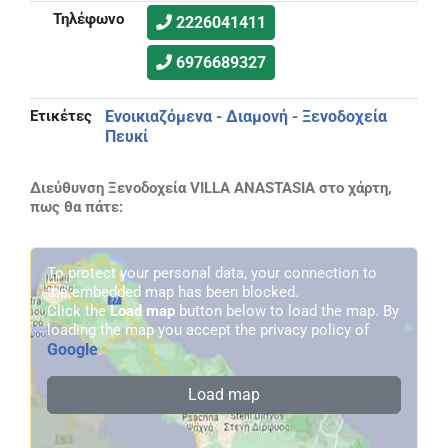
Τηλέφωνο
2226041411
6976689327
Ετικέτες
Ενοικιαζόμενα - Διαμονή - Ξενοδοχεία
Πευκί
Διεύθυνση Ξενοδοχεία VILLA ANASTASIA στο χάρτη,
πως θα πάτε:
To protect your personal data, your connection to
the embedded map has been blocked.
Click the
Load map
button below to load the map. By
loading the map you accept the privacy policy of
Google
.
Load map