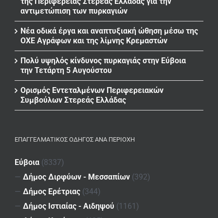
της Περιφέρειας Στερεάς Ελλάδας για την
αντιμετώπιση των πυρκαγιών
Νέα οδικά έργα και αναπτυξιακή ώθηση μέσω της
ΟΧΕ Αγράφων και της λίμνης Κρεμαστών
Πολύ υψηλός κίνδυνος πυρκαγιάς στην Εύβοια
την Τετάρτη 5 Αυγούστου
Ορισμός Εντεταλμένων Περιφερειακών
Συμβούλων Στερεάς Ελλάδας
ΕΠΑΓΓΕΛΜΑΤΙΚΌΣ ΟΔΗΓΌΣ ΑΝΆ ΠΕΡΙΟΧΉ
Εύβοια
(8337)
—
Δήμος Διρφύων - Μεσσαπίων
(392)
—
Δήμος Ερέτριας
(344)
—
Δήμος Ιστιαίας - Αιδηψού
(1161)