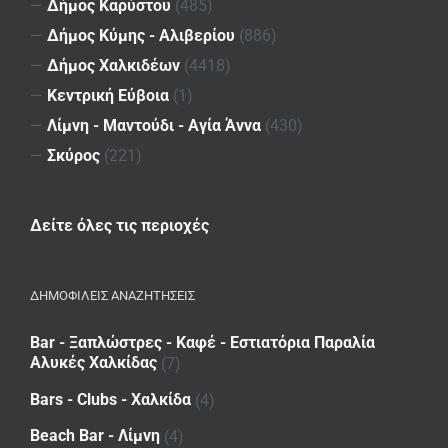
—
Δήμος Καρύστου
(485)
—
Δήμος Κύμης - Αλιβερίου
(886)
—
Δήμος Χαλκιδέων
(4418)
—
Κεντρική Εύβοια
(1)
—
Λίμνη - Μαντούδι - Αγία Άννα
(430)
—
Σκύρος
(221)
Δείτε όλες τις περιοχές
ΔΗΜΟΦΙΛΕΙΣ ΑΝΑΖΗΤΗΣΕΙΣ
Bar - Ξαπλώστρες - Καφέ - Εστιατόρια Παραλία
Αλυκές Χαλκίδας
(7)
Bars - Clubs - Χαλκίδα
(4)
Beach Bar - Λίμνη
(4)