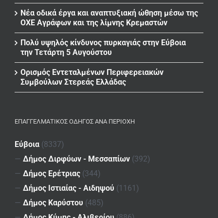
Νέα οδικά έργα και αναπτυξιακή ώθηση μέσω της
ΟΧΕ Αγράφων και της λίμνης Κρεμαστών
Πολύ υψηλός κίνδυνος πυρκαγιάς στην Εύβοια
την Τετάρτη 5 Αυγούστου
Ορισμός Εντεταλμένων Περιφερειακών
Συμβούλων Στερεάς Ελλάδας
ΕΠΑΓΓΕΛΜΑΤΙΚΌΣ ΟΔΗΓΌΣ ΑΝΆ ΠΕΡΙΟΧΉ
Εύβοια
(8337)
—
Δήμος Διρφύων - Μεσσαπίων
(392)
—
Δήμος Ερέτριας
(344)
—
Δήμος Ιστιαίας - Αιδηψού
(1161)
—
Δήμος Καρύστου
(485)
—
Δήμος Κύμης - Αλιβερίου
(886)