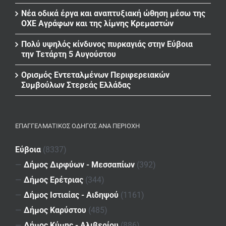
Νέα οδικά έργα και αναπτυξιακή ώθηση μέσω της
ΟΧΕ Αγράφων και της λίμνης Κρεμαστών
Πολύ υψηλός κίνδυνος πυρκαγιάς στην Εύβοια
την Τετάρτη 5 Αυγούστου
Ορισμός Εντεταλμένων Περιφερειακών
Συμβούλων Στερεάς Ελλάδας
ΕΠΑΓΓΕΛΜΑΤΙΚΌΣ ΟΔΗΓΌΣ ΑΝΆ ΠΕΡΙΟΧΉ
Εύβοια
(8337)
—
Δήμος Διρφύων - Μεσσαπίων
(392)
—
Δήμος Ερέτριας
(344)
—
Δήμος Ιστιαίας - Αιδηψού
(1161)
—
Δήμος Καρύστου
(485)
—
Δήμος Κύμης - Αλιβερίου
(886)