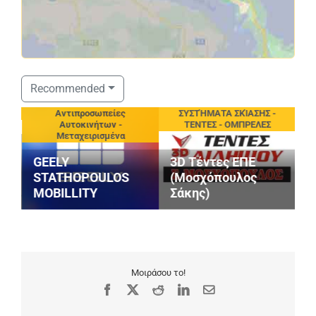
Recommended
νίου
Αντιπροσωπείες
ΣΥΣΤΉΜΑΤΑ ΣΚΊΑΣΗΣ -
Αυτοκινήτων -
ΤΕΝΤΕΣ - ΟΜΠΡΕΛΕΣ
Μεταχειρισμένα
GEELY
3D Τέντες ΕΠΕ
STATHOPOULOS
(Μοσχόπουλος
MOBILLITY
Σάκης)
Μ
Μοιράσου το!
Facebook
X
Reddit
LinkedIn
Email