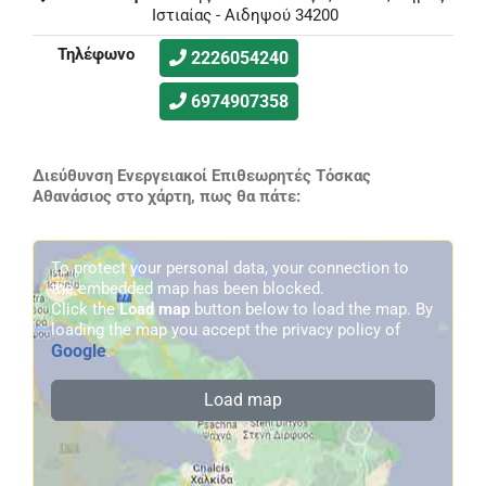
Ιστιαίας - Αιδηψού 34200
Τηλέφωνο
2226054240
6974907358
Διεύθυνση Ενεργειακοί Επιθεωρητές Τόσκας
Αθανάσιος στο χάρτη, πως θα πάτε:
To protect your personal data, your connection to
the embedded map has been blocked.
Click the
Load map
button below to load the map. By
loading the map you accept the privacy policy of
Google
.
Load map