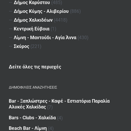
—
Δήμος Καρύστου
(485)
—
Δήμος Κύμης - Αλιβερίου
(886)
—
Δήμος Χαλκιδέων
(4418)
—
Κεντρική Εύβοια
(1)
—
Λίμνη - Μαντούδι - Αγία Άννα
(430)
—
Σκύρος
(221)
Δείτε όλες τις περιοχές
ΔΗΜΟΦΙΛΕΙΣ ΑΝΑΖΗΤΗΣΕΙΣ
Bar - Ξαπλώστρες - Καφέ - Εστιατόρια Παραλία
Αλυκές Χαλκίδας
(7)
Bars - Clubs - Χαλκίδα
(4)
Beach Bar - Λίμνη
(4)