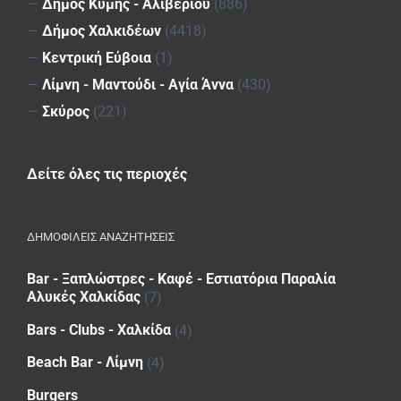
—
Δήμος Κύμης - Αλιβερίου
(886)
—
Δήμος Χαλκιδέων
(4418)
—
Κεντρική Εύβοια
(1)
—
Λίμνη - Μαντούδι - Αγία Άννα
(430)
—
Σκύρος
(221)
Δείτε όλες τις περιοχές
ΔΗΜΟΦΙΛΕΙΣ ΑΝΑΖΗΤΗΣΕΙΣ
Bar - Ξαπλώστρες - Καφέ - Εστιατόρια Παραλία
Αλυκές Χαλκίδας
(7)
Bars - Clubs - Χαλκίδα
(4)
Beach Bar - Λίμνη
(4)
Burgers