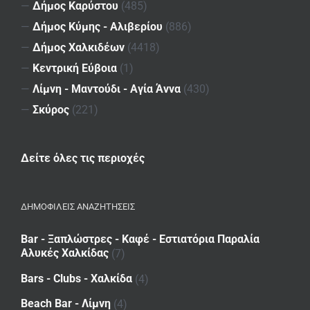
—
Δήμος Καρύστου
(485)
—
Δήμος Κύμης - Αλιβερίου
(886)
—
Δήμος Χαλκιδέων
(4418)
—
Κεντρική Εύβοια
(1)
—
Λίμνη - Μαντούδι - Αγία Άννα
(430)
—
Σκύρος
(221)
Δείτε όλες τις περιοχές
ΔΗΜΟΦΙΛΕΙΣ ΑΝΑΖΗΤΗΣΕΙΣ
Bar - Ξαπλώστρες - Καφέ - Εστιατόρια Παραλία
Αλυκές Χαλκίδας
(7)
Bars - Clubs - Χαλκίδα
(4)
Beach Bar - Λίμνη
(4)