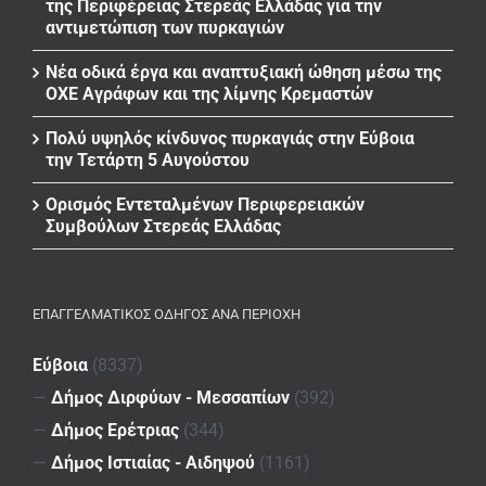
της Περιφέρειας Στερεάς Ελλάδας για την
αντιμετώπιση των πυρκαγιών
Νέα οδικά έργα και αναπτυξιακή ώθηση μέσω της
ΟΧΕ Αγράφων και της λίμνης Κρεμαστών
Πολύ υψηλός κίνδυνος πυρκαγιάς στην Εύβοια
την Τετάρτη 5 Αυγούστου
Ορισμός Εντεταλμένων Περιφερειακών
Συμβούλων Στερεάς Ελλάδας
ΕΠΑΓΓΕΛΜΑΤΙΚΌΣ ΟΔΗΓΌΣ ΑΝΆ ΠΕΡΙΟΧΉ
Εύβοια
(8337)
—
Δήμος Διρφύων - Μεσσαπίων
(392)
—
Δήμος Ερέτριας
(344)
—
Δήμος Ιστιαίας - Αιδηψού
(1161)