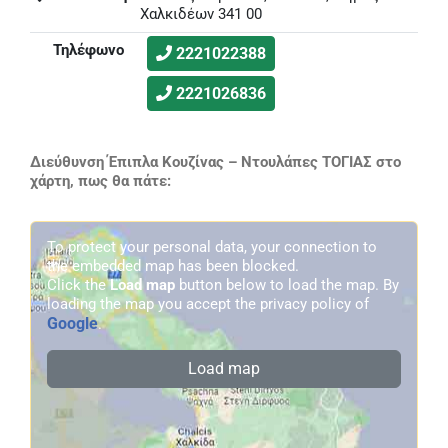
Χαλκιδέων 341 00
Τηλέφωνο
2221022388
2221026836
Διεύθυνση Έπιπλα Κουζίνας – Ντουλάπες ΤΟΓΙΑΣ στο
χάρτη, πως θα πάτε:
To protect your personal data, your connection to
the embedded map has been blocked.
Click the
Load map
button below to load the map. By
loading the map you accept the privacy policy of
Google
.
Load map