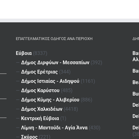
ΕΠΑΓΓΕΛΜΑΤΙΚΌΣ ΟΔΗΓΌΣ ΑΝΆ ΠΕΡΙΟΧΉ
ΔΗ
Εύβοια
(8337)
Ba
Αλ
—
Δήμος Διρφύων - Μεσσαπίων
(392)
Ba
—
Δήμος Ερέτριας
(344)
—
Δήμος Ιστιαίας - Αιδηψού
(1161)
Be
—
Δήμος Καρύστου
(485)
Bu
—
Δήμος Κύμης - Αλιβερίου
(886)
De
—
Δήμος Χαλκιδέων
(4418)
De
—
Κεντρική Εύβοια
(1)
De
—
Λίμνη - Μαντούδι - Αγία Άννα
(430)
(3
—
Σκύρος
(221)