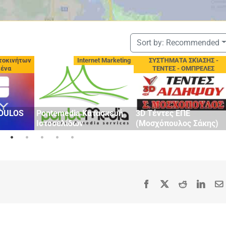
Sort by:
Recommended
τοκινήτων
Internet Marketing
ΣΥΣΤΉΜΑΤΑ ΣΚΊΑΣΗΣ -
μένα
ΤΕΝΤΕΣ - ΟΜΠΡΕΛΕΣ
OULOS
Pontemedia Κατασκευή
3D Τέντες ΕΠΕ
Ιστοσελίδων
(Μοσχόπουλος Σάκης)
Facebook
X
Reddit
Linke