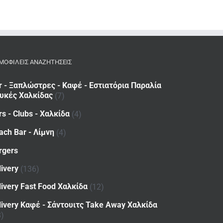
ΜΟΦΙΛΕΙΣ ΑΝΑΖΗΤΗΣΕΙΣ
r - Ξαπλώστρες - Καφέ - Εστιατόρια Παραλία
υκές Χαλκίδας
(7)
rs - Clubs - Χαλκίδα
(4)
ach Bar - Λίμνη
(4)
rgers
livery
(136)
livery Fast Food Χαλκίδα
(12)
livery Καφέ - Σάντουιτς Take Away Χαλκίδα
8)