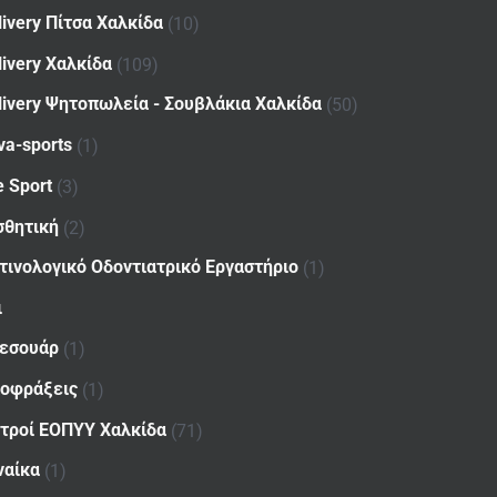
livery Πίτσα Χαλκίδα
(10)
livery Χαλκίδα
(109)
livery Ψητοπωλεία - Σουβλάκια Χαλκίδα
(50)
va-sports
(1)
e Sport
(3)
σθητική
(2)
τινολογικό Οδοντιατρικό Εργαστήριο
(1)
ι
εσουάρ
(1)
οφράξεις
(1)
ατροί ΕΟΠΥΥ Χαλκίδα
(71)
ναίκα
(1)