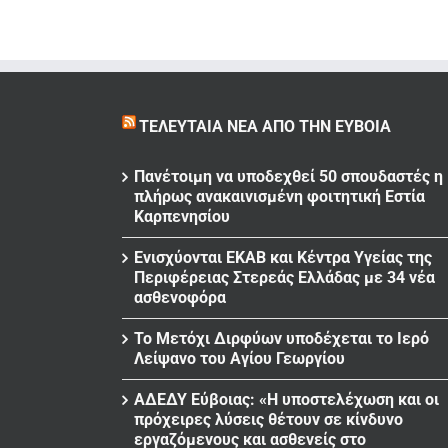
ΤΕΛΕΥΤΑΊΑ ΝΈΑ ΑΠΌ ΤΗΝ ΕΎΒΟΙΑ
Πανέτοιμη να υποδεχθεί 50 σπουδαστές η
πλήρως ανακαινισμένη φοιτητική Εστία
Καρπενησίου
Ενισχύονται ΕΚΑΒ και Κέντρα Υγείας της
Περιφέρειας Στερεάς Ελλάδας με 34 νέα
ασθενοφόρα
Το Μετόχι Διρφύων υποδέχεται το Ιερό
Λείψανο του Αγίου Γεωργίου
ΑΔΕΔΥ Εύβοιας: «Η υποστελέχωση και οι
πρόχειρες λύσεις θέτουν σε κίνδυνο
εργαζόμενους και ασθενείς στο