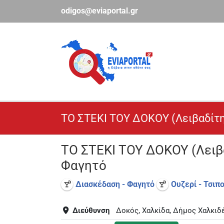
Μετάβαση
odigos@eviaportal.gr
στο
περιεχόμενο
ΤΟ ΣΤΕΚΙ ΤΟΥ ΔΟΚΟΥ (Λειβαδίτη
ΤΟ ΣΤΕΚΙ ΤΟΥ ΔΟΚΟΥ (Λειβα
Φαγητό
Διασκέδαση - Φαγητό
Ουζερί - Τσιπ
Διεύθυνση
Δοκός, Χαλκίδα, Δήμος Χαλκιδ