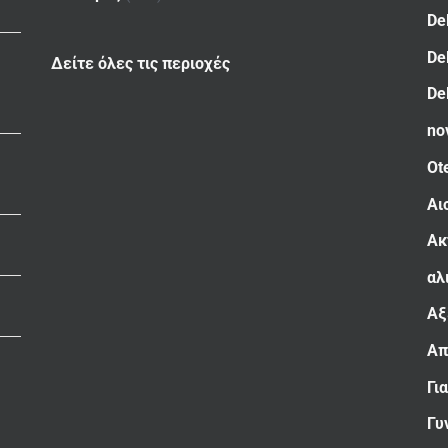
De
De
Δείτε όλες τις περιοχές
De
no
Ot
Αι
Ακ
αλ
Αξ
Απ
Γι
Γυ