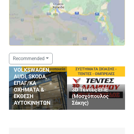
ΣΤΑΘΟΠΟΥΛΟΣ
Recommended
SERVICE
eting
Συνεργεία - Φανοποιεία
ΣΥΣΤΉΜΑΤΑ ΣΚΊΑΣΗΣ -
VOLKSWAGEN,
ΤΕΝΤΕΣ - ΟΜΠΡΕΛΕΣ
AUDI, SKODA,
ΕΠΑΓ/ΚΑ
ΟΧΗΜΑΤΑ &
3D Τέντες ΕΠΕ
ΕΚΘΕΣΗ
(Μοσχόπουλος
ΑΥΤΟΚΙΝΗΤΩΝ
Σάκης)
Μ