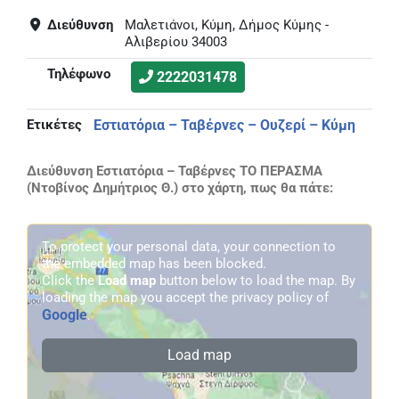
Διεύθυνση
Μαλετιάνοι, Κύμη, Δήμος Κύμης -
Αλιβερίου 34003
Τηλέφωνο
2222031478
Ετικέτες
Εστιατόρια – Ταβέρνες – Ουζερί – Κύμη
Διεύθυνση Εστιατόρια – Ταβέρνες ΤΟ ΠΕΡΑΣΜΑ
(Ντοβίνος Δημήτριος Θ.) στο χάρτη, πως θα πάτε:
To protect your personal data, your connection to
the embedded map has been blocked.
Click the
Load map
button below to load the map. By
loading the map you accept the privacy policy of
Google
.
Load map