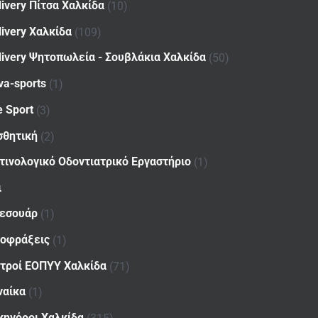
livery Πίτσα Χαλκίδα
(10)
livery Χαλκίδα
(109)
livery Ψητοπωλεία - Σουβλάκια Χαλκίδα
(50)
va-sports
(1)
e Sport
(3)
σθητική
(2)
τινολογικό Οδοντιατρικό Εργαστήριο
(1)
ι
εσουάρ
(1)
οφράξεις
(1)
ατροί ΕΟΠΥΥ Χαλκίδα
(71)
ναίκα
(1)
κηγόροι Χαλκίδα