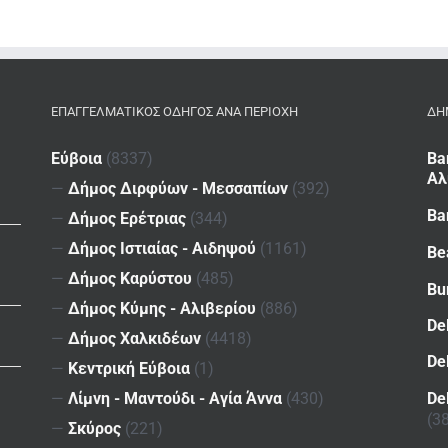
ΕΠΑΓΓΕΛΜΑΤΙΚΌΣ ΟΔΗΓΌΣ ΑΝΆ ΠΕΡΙΟΧΉ
ΔΗ
Εύβοια
(8337)
Ba
Αλ
—
Δήμος Διρφύων - Μεσσαπίων
(392)
Ba
—
Δήμος Ερέτριας
(344)
—
Δήμος Ιστιαίας - Αιδηψού
(1161)
Be
—
Δήμος Καρύστου
(485)
Bu
—
Δήμος Κύμης - Αλιβερίου
(886)
De
—
Δήμος Χαλκιδέων
(4418)
De
—
Κεντρική Εύβοια
(1)
De
—
Λίμνη - Μαντούδι - Αγία Άννα
(430)
(3
—
Σκύρος
(221)