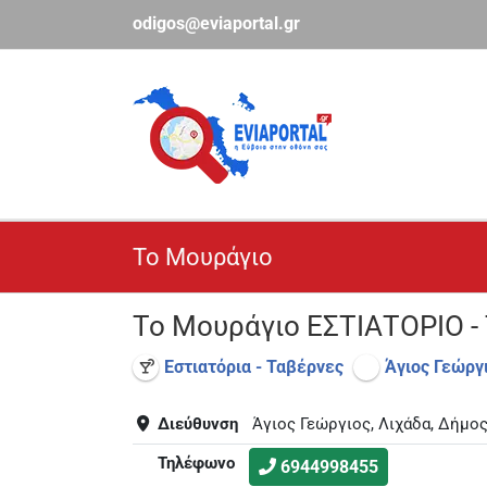
Μετάβαση
odigos@eviaportal.gr
στο
περιεχόμενο
Το Μουράγιο
Το Μουράγιο ΕΣΤΙΑΤΟΡΙΟ 
Εστιατόρια - Ταβέρνες
Άγιος Γεώργ
Διεύθυνση
Άγιος Γεώργιος, Λιχάδα, Δήμος
Τηλέφωνο
6944998455