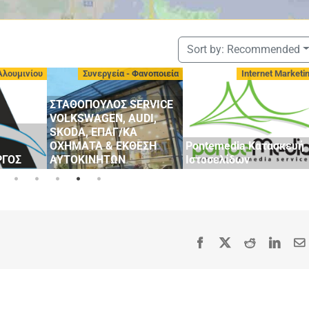
Sort by:
Recommended
α - Φανοποιεία
Internet Marketing
Αντιπροσωπείες Αυτοκι
- Μεταχειρισμένα
Σ SERVICE
, AUDI,
Γ/ΚΑ
ΕΚΘΕΣΗ
Pontemedia Κατασκευή
GEELY STATHOPOUL
ΩΝ
Ιστοσελίδων
MOBILLITY
Facebook
X
Reddit
Linke