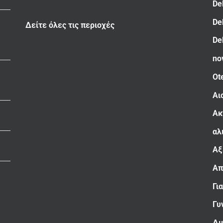
De
De
Δείτε όλες τις περιοχές
De
no
Ot
Αι
Ακ
αλ
Αξ
Απ
Γι
Γυ
Δι