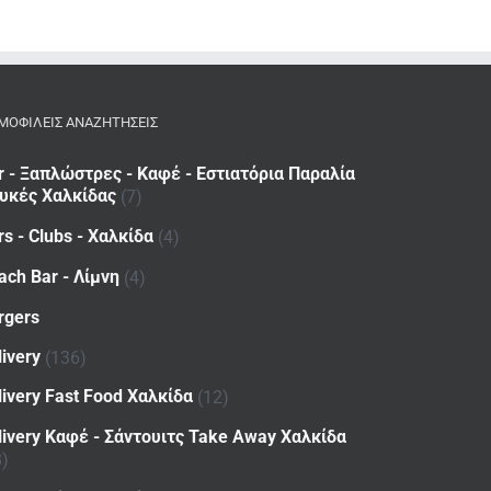
ΜΟΦΙΛΕΙΣ ΑΝΑΖΗΤΗΣΕΙΣ
r - Ξαπλώστρες - Καφέ - Εστιατόρια Παραλία
υκές Χαλκίδας
(7)
rs - Clubs - Χαλκίδα
(4)
ach Bar - Λίμνη
(4)
rgers
livery
(136)
livery Fast Food Χαλκίδα
(12)
livery Καφέ - Σάντουιτς Take Away Χαλκίδα
8)