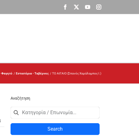
Facebook
X
YouTube
Instagram
- Φαγητό
Εστιατόρια - Ταβέρνες
ΤΟ ΑΙΓΑΙΟ (Σπανός Χαράλαμπος Ι.)
Αναζήτηση
3
Search