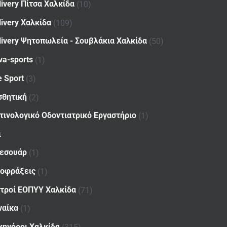
livery Πίτσα Χαλκίδα
(10)
livery Χαλκίδα
(109)
livery Ψητοπωλεία - Σουβλάκια Χαλκίδα
(50)
va-sports
(1)
e Sport
(3)
σθητική
(2)
τινολογικό Οδοντιατρικό Εργαστήριο
(1)
ι
εσουάρ
(1)
οφράξεις
(1)
ατροί ΕΟΠΥΥ Χαλκίδα
(71)
ναίκα
(1)
κηγόροι Χαλκίδα