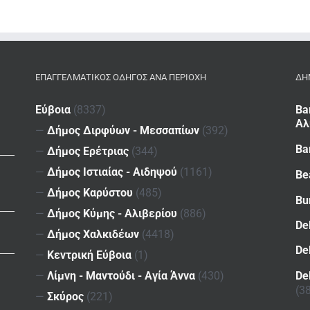
ΕΠΑΓΓΕΛΜΑΤΙΚΌΣ ΟΔΗΓΌΣ ΑΝΆ ΠΕΡΙΟΧΉ
ΔΗ
Εύβοια
(8337)
Ba
Αλ
—
Δήμος Διρφύων - Μεσσαπίων
(392)
Ba
—
Δήμος Ερέτριας
(344)
—
Δήμος Ιστιαίας - Αιδηψού
(1161)
Be
—
Δήμος Καρύστου
(485)
Bu
—
Δήμος Κύμης - Αλιβερίου
(886)
De
—
Δήμος Χαλκιδέων
(4418)
De
—
Κεντρική Εύβοια
(1)
De
—
Λίμνη - Μαντούδι - Αγία Άννα
(430)
(3
—
Σκύρος
(221)