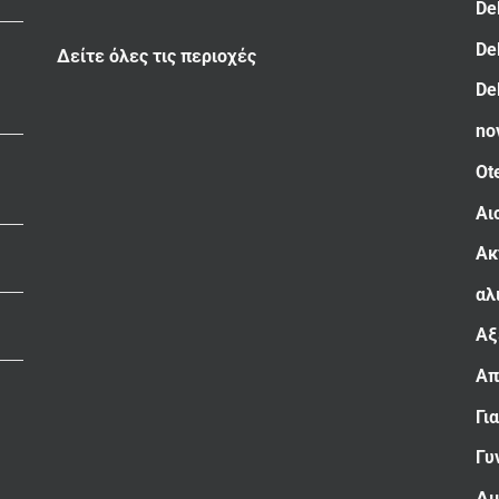
De
De
Δείτε όλες τις περιοχές
De
no
Ot
Αι
Ακ
αλ
Αξ
Απ
Γι
Γυ
Δι