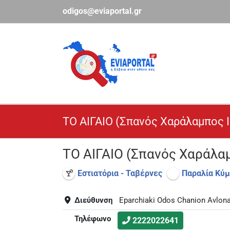
Μετάβαση
odigos@eviaportal.gr
στο
περιεχόμενο
ΤΟ ΑΙΓΑΙΟ (Σπανός Χαράλαμπος Ι
ΤΟ ΑΙΓΑΙΟ (Σπανός Χαράλαμ
Εστιατόρια - Ταβέρνες
Παραλία Κύμ
Διεύθυνση
Eparchiaki Odos Chanion Avlon
Τηλέφωνο
2222022641