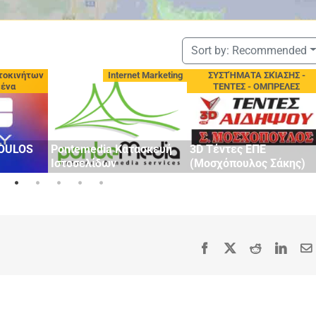
Sort by:
Recommended
τοκινήτων
Internet Marketing
ΣΥΣΤΉΜΑΤΑ ΣΚΊΑΣΗΣ -
μένα
ΤΕΝΤΕΣ - ΟΜΠΡΕΛΕΣ
OULOS
Pontemedia Κατασκευή
3D Τέντες ΕΠΕ
Ιστοσελίδων
(Μοσχόπουλος Σάκης)
Facebook
X
Reddit
Linke