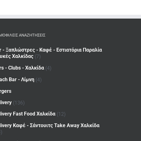
ΜΟΦΙΛΕΙΣ ΑΝΑΖΗΤΗΣΕΙΣ
r - Ξαπλώστρες - Καφέ - Εστιατόρια Παραλία
υκές Χαλκίδας
(7)
rs - Clubs - Χαλκίδα
(4)
ach Bar - Λίμνη
(4)
rgers
livery
(136)
livery Fast Food Χαλκίδα
(12)
livery Καφέ - Σάντουιτς Take Away Χαλκίδα
8)