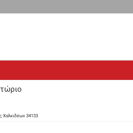
υτώριο
ς Χαλκιδέων 34133