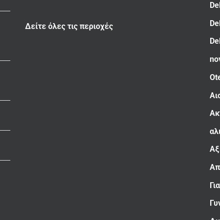
De
De
Δείτε όλες τις περιοχές
De
no
Ot
Αι
Ακ
αλ
Αξ
Απ
Γι
Γυ