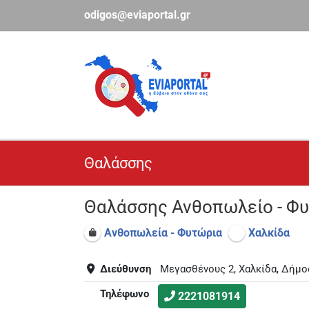
Μετάβαση
odigos@eviaportal.gr
στο
περιεχόμενο
Θαλάσσης
Θαλάσσης Ανθοπωλείο - Φ
Ανθοπωλεία - Φυτώρια
Χαλκίδα
Διεύθυνση
Μεγασθένους 2, Χαλκίδα, Δήμο
Τηλέφωνο
2221081914