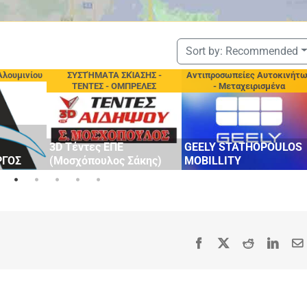
Sort by:
Recommended
Αλουμινίου
ΣΥΣΤΉΜΑΤΑ ΣΚΊΑΣΗΣ -
Αντιπροσωπείες Αυτοκινήτ
ΤΕΝΤΕΣ - ΟΜΠΡΕΛΕΣ
- Μεταχειρισμένα
3D Τέντες ΕΠΕ
GEELY STATHOPOULOS
ΡΓΟΣ
(Μοσχόπουλος Σάκης)
MOBILLITY
Facebook
X
Reddit
Linke