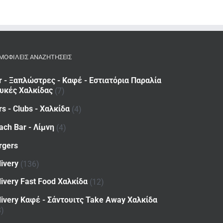
ΜΟΦΙΛΕΙΣ ΑΝΑΖΗΤΗΣΕΙΣ
r - Ξαπλώστρες - Καφέ - Εστιατόρια Παραλία
υκές Χαλκίδας
(7)
rs - Clubs - Χαλκίδα
(4)
ach Bar - Λίμνη
(4)
rgers
livery
(136)
livery Fast Food Χαλκίδα
(12)
livery Καφέ - Σάντουιτς Take Away Χαλκίδα
8)