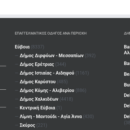
ΕΠΑΓΓΕΛΜΑΤΙΚΌΣ ΟΔΗΓΌΣ ΑΝΆ ΠΕΡΙΟΧΉ
ΔΗ
Εύβοια
(8337)
Ba
Αλ
—
Δήμος Διρφύων - Μεσσαπίων
(392)
Ba
—
Δήμος Ερέτριας
(344)
—
Δήμος Ιστιαίας - Αιδηψού
(1161)
Be
—
Δήμος Καρύστου
(485)
Bu
—
Δήμος Κύμης - Αλιβερίου
(886)
De
—
Δήμος Χαλκιδέων
(4418)
De
—
Κεντρική Εύβοια
(1)
De
—
Λίμνη - Μαντούδι - Αγία Άννα
(430)
(3
—
Σκύρος
(221)