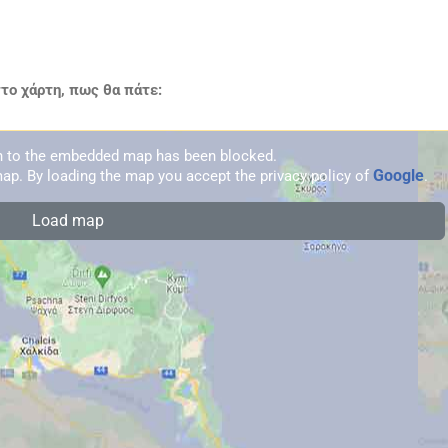
ο χάρτη, πως θα πάτε:
on to the embedded map has been blocked.
Google
ap. By loading the map you accept the privacy policy of
.
Load map