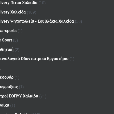
livery Πίτσα Χαλκίδα
(10)
livery Χαλκίδα
(109)
livery Ψητοπωλεία - Σουβλάκια Χαλκίδα
(50)
va-sports
(1)
e Sport
(3)
σθητική
(2)
τινολογικό Οδοντιατρικό Εργαστήριο
(1)
ι
εσουάρ
(1)
οφράξεις
(1)
ατροί ΕΟΠΥΥ Χαλκίδα
(71)
ναίκα
(1)