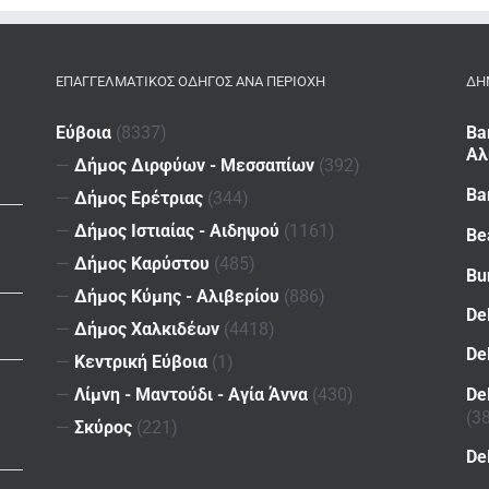
ΕΠΑΓΓΕΛΜΑΤΙΚΌΣ ΟΔΗΓΌΣ ΑΝΆ ΠΕΡΙΟΧΉ
ΔΗ
Εύβοια
(8337)
Ba
Αλ
—
Δήμος Διρφύων - Μεσσαπίων
(392)
Ba
—
Δήμος Ερέτριας
(344)
—
Δήμος Ιστιαίας - Αιδηψού
(1161)
Be
—
Δήμος Καρύστου
(485)
Bu
—
Δήμος Κύμης - Αλιβερίου
(886)
De
—
Δήμος Χαλκιδέων
(4418)
De
—
Κεντρική Εύβοια
(1)
De
—
Λίμνη - Μαντούδι - Αγία Άννα
(430)
(3
—
Σκύρος
(221)
De