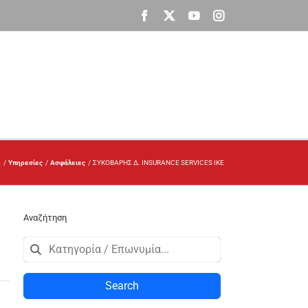
Facebook
X
YouTube
Instagram
ή
Υπηρεσίες
Ασφάλειες
ΣΥΚΟΒΑΡΗΣ Δ. INSURANCE SERVICES ΙΚΕ
Αναζήτηση
Search