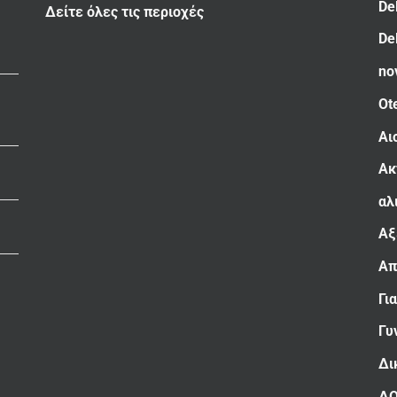
De
Δείτε όλες τις περιοχές
De
no
Ot
Αι
Ακ
αλ
Αξ
Απ
Γι
Γυ
Δι
Δ