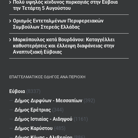
Πολύ υψηλός κίνδυνος πυρκαγιάς στην Εύβοια
την Τετάρτη 5 Αυγούστου
Ορισμός Εντεταλμένων Περιφερειακών
Συμβούλων Στερεάς Ελλάδας
Μαρκόπουλος κατά Βουρδάνου: Καταγγέλλει
καθυστερήσεις και έλλειψη διαφάνειας στην
Αναπτυξιακή Εύβοιας
ΕΠΑΓΓΕΛΜΑΤΙΚΌΣ ΟΔΗΓΌΣ ΑΝΆ ΠΕΡΙΟΧΉ
Εύβοια
(8337)
—
Δήμος Διρφύων - Μεσσαπίων
(392)
—
Δήμος Ερέτριας
(344)
—
Δήμος Ιστιαίας - Αιδηψού
(1161)
—
Δήμος Καρύστου
(485)
—
Δήμος Κύμης - Αλιβερίου
(886)