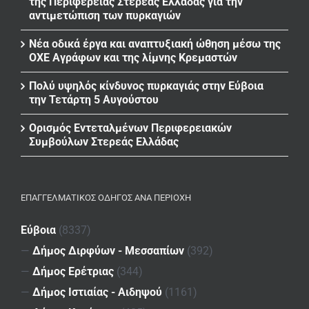
της Περιφέρειας Στερεάς Ελλάδας για την
αντιμετώπιση των πυρκαγιών
Νέα οδικά έργα και αναπτυξιακή ώθηση μέσω της
ΟΧΕ Αγράφων και της λίμνης Κρεμαστών
Πολύ υψηλός κίνδυνος πυρκαγιάς στην Εύβοια
την Τετάρτη 5 Αυγούστου
Ορισμός Εντεταλμένων Περιφερειακών
Συμβούλων Στερεάς Ελλάδας
ΕΠΑΓΓΕΛΜΑΤΙΚΌΣ ΟΔΗΓΌΣ ΑΝΆ ΠΕΡΙΟΧΉ
Εύβοια
(8337)
—
Δήμος Διρφύων - Μεσσαπίων
(392)
—
Δήμος Ερέτριας
(344)
—
Δήμος Ιστιαίας - Αιδηψού
(1161)