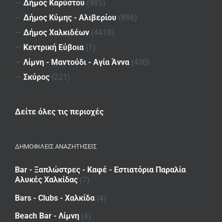
—
Δήμος Καρύστου
(485)
—
Δήμος Κύμης - Αλιβερίου
(886)
—
Δήμος Χαλκιδέων
(4418)
—
Κεντρική Εύβοια
(1)
—
Λίμνη - Μαντούδι - Αγία Άννα
(430)
—
Σκύρος
(221)
Δείτε όλες τις περιοχές
ΔΗΜΟΦΙΛΕΙΣ ΑΝΑΖΗΤΗΣΕΙΣ
Bar - Ξαπλώστρες - Καφέ - Εστιατόρια Παραλία
Αλυκές Χαλκίδας
(7)
Bars - Clubs - Χαλκίδα
(4)
Beach Bar - Λίμνη
(4)