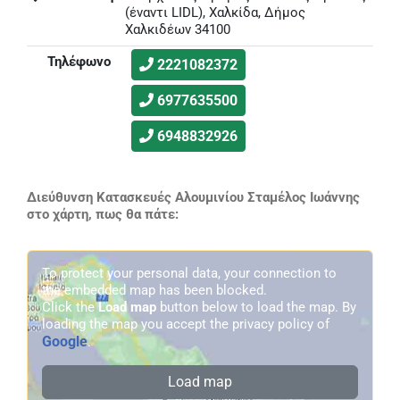
(έναντι LIDL), Χαλκίδα, Δήμος
Χαλκιδέων 34100
Τηλέφωνο
2221082372
6977635500
6948832926
Διεύθυνση Κατασκευές Αλουμινίου Σταμέλος Ιωάννης
στο χάρτη, πως θα πάτε:
To protect your personal data, your connection to
the embedded map has been blocked.
Click the
Load map
button below to load the map. By
loading the map you accept the privacy policy of
Google
.
Load map