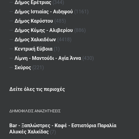
—
Δήμος Ερέτριας
(344)
—
Δήμος Ιστιαίας - Αιδηψού
(1161)
—
Δήμος Καρύστου
(485)
—
Δήμος Κύμης - Αλιβερίου
(886)
—
Δήμος Χαλκιδέων
(4418)
—
Κεντρική Εύβοια
(1)
—
Λίμνη - Μαντούδι - Αγία Άννα
(430)
—
Σκύρος
(221)
Δείτε όλες τις περιοχές
ΔΗΜΟΦΙΛΕΙΣ ΑΝΑΖΗΤΗΣΕΙΣ
Bar - Ξαπλώστρες - Καφέ - Εστιατόρια Παραλία
Αλυκές Χαλκίδας
(7)