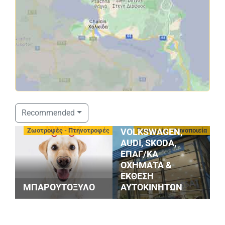
ΣΤΑΘΟΠΟΥΛΟΣ
Recommended
SERVICE
-
Ζωοτροφές - Πτηνοτροφές
Συνεργεία - Φανοποιεία
VOLKSWAGEN,
AUDI, SKODA,
ΕΠΑΓ/ΚΑ
ΟΧΗΜΑΤΑ &
G
ΕΚΘΕΣΗ
S
ΜΠΑΡΟΥΤΟΞΥΛΟ
ΑΥΤΟΚΙΝΗΤΩΝ
M