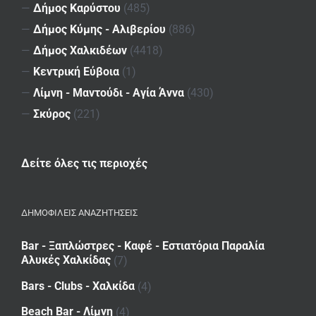
—
Δήμος Καρύστου
(485)
—
Δήμος Κύμης - Αλιβερίου
(886)
—
Δήμος Χαλκιδέων
(4418)
—
Κεντρική Εύβοια
(1)
—
Λίμνη - Μαντούδι - Αγία Άννα
(430)
—
Σκύρος
(221)
Δείτε όλες τις περιοχές
ΔΗΜΟΦΙΛΕΙΣ ΑΝΑΖΗΤΗΣΕΙΣ
Bar - Ξαπλώστρες - Καφέ - Εστιατόρια Παραλία
Αλυκές Χαλκίδας
(7)
Bars - Clubs - Χαλκίδα
(4)
Beach Bar - Λίμνη
(4)