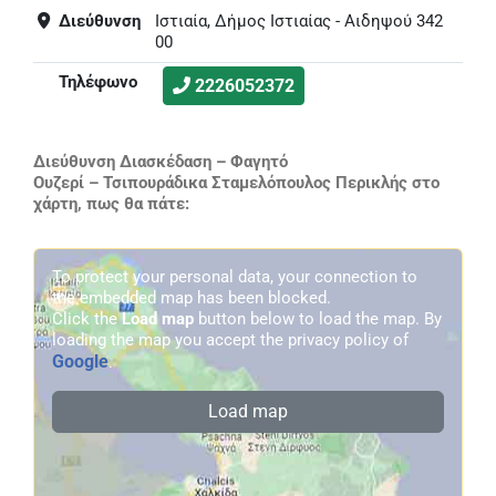
Διεύθυνση
Ιστιαία, Δήμος Ιστιαίας - Αιδηψού 342
00
Τηλέφωνο
2226052372
Διεύθυνση Διασκέδαση – Φαγητό
Ουζερί – Τσιπουράδικα Σταμελόπουλος Περικλής στο
χάρτη, πως θα πάτε:
To protect your personal data, your connection to
the embedded map has been blocked.
Click the
Load map
button below to load the map. By
loading the map you accept the privacy policy of
Google
.
Load map