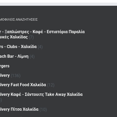
ΜΟΦΙΛΕΙΣ ΑΝΑΖΗΤΗΣΕΙΣ
r - Ξαπλώστρες - Καφέ - Εστιατόρια Παραλία
υκές Χαλκίδας
(7)
rs - Clubs - Χαλκίδα
(4)
ach Bar - Λίμνη
(4)
rgers
livery
(136)
livery Fast Food Χαλκίδα
(12)
livery Καφέ - Σάντουιτς Take Away Χαλκίδα
8)
livery Πίτσα Χαλκίδα
(10)