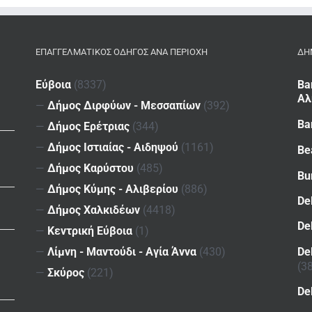
ΕΠΑΓΓΕΛΜΑΤΙΚΌΣ ΟΔΗΓΌΣ ΑΝΆ ΠΕΡΙΟΧΉ
ΔΗ
Εύβοια
(8337)
Ba
Αλ
—
Δήμος Διρφύων - Μεσσαπίων
(392)
Ba
—
Δήμος Ερέτριας
(344)
—
Δήμος Ιστιαίας - Αιδηψού
(1161)
Be
—
Δήμος Καρύστου
(485)
Bu
—
Δήμος Κύμης - Αλιβερίου
(886)
De
—
Δήμος Χαλκιδέων
(4418)
De
—
Κεντρική Εύβοια
(1)
De
—
Λίμνη - Μαντούδι - Αγία Άννα
(430)
(3
—
Σκύρος
(221)
De