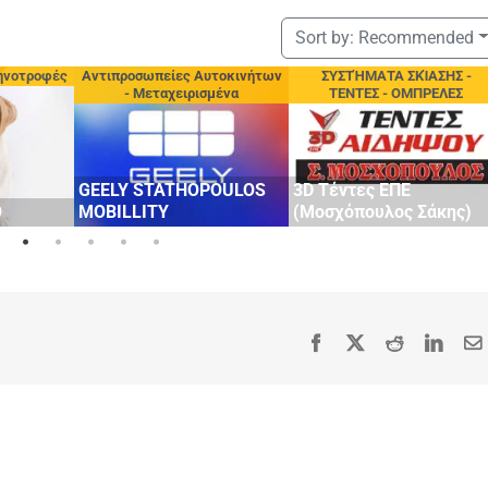
Sort by:
Recommended
ηνοτροφές
Αντιπροσωπείες Αυτοκινήτων
ΣΥΣΤΉΜΑΤΑ ΣΚΊΑΣΗΣ -
- Μεταχειρισμένα
ΤΕΝΤΕΣ - ΟΜΠΡΕΛΕΣ
GEELY STATHOPOULOS
3D Τέντες ΕΠΕ
Ο
MOBILLITY
(Μοσχόπουλος Σάκης)
Facebook
X
Reddit
Linke