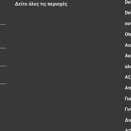
De
Δείτε όλες τις περιοχές
De
no
Ot
Αι
Ακ
αλ
Αξ
Απ
Γι
Γυ
Δι
Δ