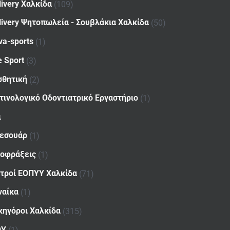
livery Χαλκίδα
(109)
livery Ψητοπωλεία - Σουβλάκια Χαλκίδα
(50)
va-sports
(1)
e Sport
(3)
σθητική
(2)
τινολογικό Οδοντιατρικό Εργαστήριο
(1)
ι
εσουάρ
(1)
οφράξεις
(1)
ατροί ΕΟΠΥΥ Χαλκίδα
(71)
ναίκα
(1)
κηγόροι Χαλκίδα
(315)
ΟΥ