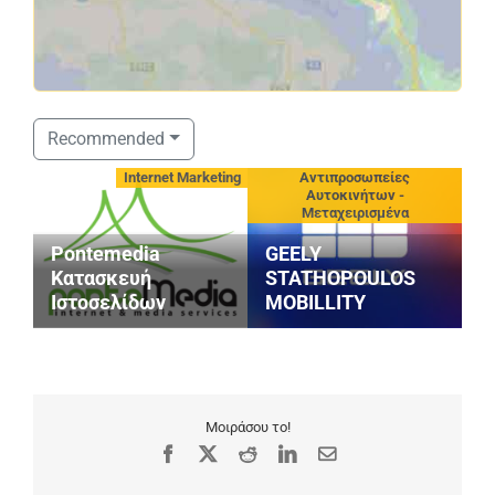
Recommended
νίου
Internet Marketing
Αντιπροσωπείες
Αυτοκινήτων -
Μεταχειρισμένα
Pontemedia
GEELY
Κατασκευή
STATHOPOULOS
Ιστοσελίδων
MOBILLITY
Μ
Μοιράσου το!
Facebook
X
Reddit
LinkedIn
Email