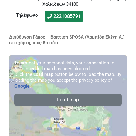
Χαλκιδέων 34100
Τηλέφωνο
2221085791
Διεύθυνση Γάμος – Βάπτιση SPOSA (Λαμπίδη Ελένη Α.)
στο χάρτη, πως θα πάτε:
To protect your personal data, your connection to
the embedded map has been blocked.
Click the
Load map
button below to load the map. By
loading the map you accept the privacy policy of
Google
.
Load map