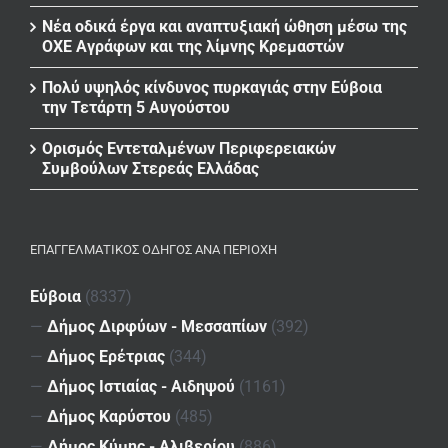
Νέα οδικά έργα και αναπτυξιακή ώθηση μέσω της
ΟΧΕ Αγράφων και της λίμνης Κρεμαστών
Πολύ υψηλός κίνδυνος πυρκαγιάς στην Εύβοια
την Τετάρτη 5 Αυγούστου
Ορισμός Εντεταλμένων Περιφερειακών
Συμβούλων Στερεάς Ελλάδας
ΕΠΑΓΓΕΛΜΑΤΙΚΌΣ ΟΔΗΓΌΣ ΑΝΆ ΠΕΡΙΟΧΉ
Εύβοια
(8337)
—
Δήμος Διρφύων - Μεσσαπίων
(392)
—
Δήμος Ερέτριας
(344)
—
Δήμος Ιστιαίας - Αιδηψού
(1161)
—
Δήμος Καρύστου
(485)
—
Δήμος Κύμης - Αλιβερίου
(886)