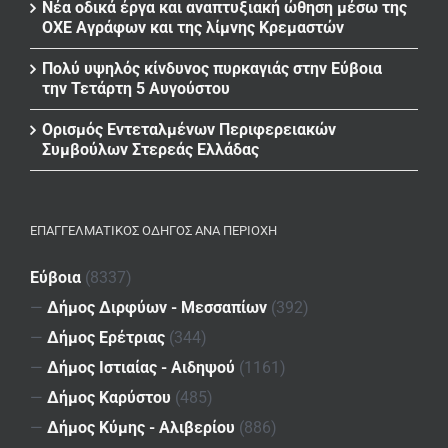
Νέα οδικά έργα και αναπτυξιακή ώθηση μέσω της
ΟΧΕ Αγράφων και της λίμνης Κρεμαστών
Πολύ υψηλός κίνδυνος πυρκαγιάς στην Εύβοια
την Τετάρτη 5 Αυγούστου
Ορισμός Εντεταλμένων Περιφερειακών
Συμβούλων Στερεάς Ελλάδας
ΕΠΑΓΓΕΛΜΑΤΙΚΌΣ ΟΔΗΓΌΣ ΑΝΆ ΠΕΡΙΟΧΉ
Εύβοια
(8337)
—
Δήμος Διρφύων - Μεσσαπίων
(392)
—
Δήμος Ερέτριας
(344)
—
Δήμος Ιστιαίας - Αιδηψού
(1161)
—
Δήμος Καρύστου
(485)
—
Δήμος Κύμης - Αλιβερίου
(886)