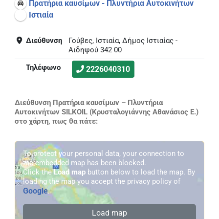
Πρατήρια καυσίμων - Πλυντήρια Αυτοκινήτων
Ιστιαία
Διεύθυνση
Γούβες, Ιστιαία, Δήμος Ιστιαίας -
Αιδηψού 342 00
Τηλέφωνο
2226040310
Διεύθυνση Πρατήρια καυσίμων – Πλυντήρια
Αυτοκινήτων SILKOIL (Κρυσταλογιάννης Αθανάσιος Ε.)
στο χάρτη, πως θα πάτε:
To protect your personal data, your connection to
the embedded map has been blocked.
Click the
Load map
button below to load the map. By
loading the map you accept the privacy policy of
Google
.
Load map