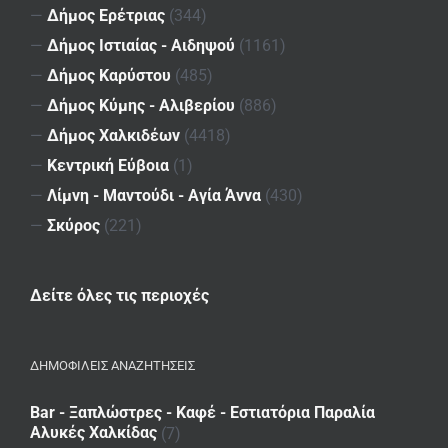
—
Δήμος Ερέτριας
(344)
—
Δήμος Ιστιαίας - Αιδηψού
(1161)
—
Δήμος Καρύστου
(485)
—
Δήμος Κύμης - Αλιβερίου
(886)
—
Δήμος Χαλκιδέων
(4418)
—
Κεντρική Εύβοια
(1)
—
Λίμνη - Μαντούδι - Αγία Άννα
(430)
—
Σκύρος
(221)
Δείτε όλες τις περιοχές
ΔΗΜΟΦΙΛΕΙΣ ΑΝΑΖΗΤΗΣΕΙΣ
Bar - Ξαπλώστρες - Καφέ - Εστιατόρια Παραλία
Αλυκές Χαλκίδας
(7)