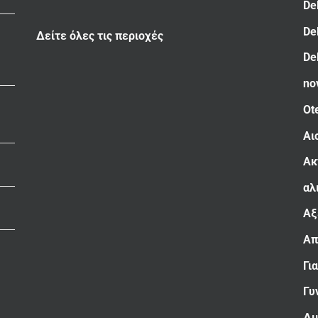
De
De
Δείτε όλες τις περιοχές
De
no
Ot
Αι
Ακ
αλ
Αξ
Απ
Γι
Γυ
Δι