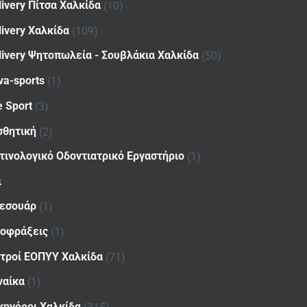
livery Πίτσα Χαλκίδα
(10)
livery Χαλκίδα
(109)
livery Ψητοπωλεία - Σουβλάκια Χαλκίδα
(50)
va-sports
(1)
e Sport
(3)
σθητική
(2)
τινολογικό Οδοντιατρικό Εργαστήριο
(1)
ι
εσουάρ
(1)
οφράξεις
(1)
ατροί ΕΟΠΥΥ Χαλκίδα
(71)
ναίκα
(1)
κηγόροι Χαλκίδα