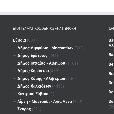
ΕΠΑΓΓΕΛΜΑΤΙΚΌΣ ΟΔΗΓΌΣ ΑΝΆ ΠΕΡΙΟΧΉ
ΔΗ
Εύβοια
(8337)
Ba
Αλ
—
Δήμος Διρφύων - Μεσσαπίων
(392)
Ba
—
Δήμος Ερέτριας
(344)
—
Δήμος Ιστιαίας - Αιδηψού
(1161)
Be
—
Δήμος Καρύστου
(485)
Bu
—
Δήμος Κύμης - Αλιβερίου
(886)
De
—
Δήμος Χαλκιδέων
(4418)
De
—
Κεντρική Εύβοια
(1)
De
—
Λίμνη - Μαντούδι - Αγία Άννα
(430)
(3
—
Σκύρος
(221)