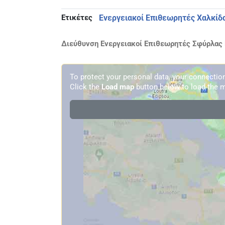
Ετικέτες
Ενεργειακοί Επιθεωρητές Χαλκίδ
Διεύθυνση Ενεργειακοί Επιθεωρητές Σφύρλας Β
To protect your personal data, your connecti
Click the
Load map
button below to load the m