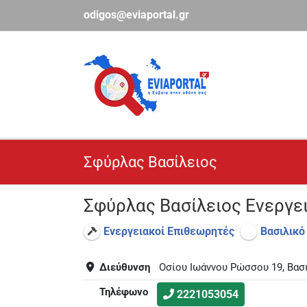
Μετάβαση
odigos@eviaportal.gr
στο
περιεχόμενο
Σφύρλας Βασίλειος
Σφύρλας Βασίλειος Ενεργε
Ενεργειακοί Επιθεωρητές
Βασιλικό
Διεύθυνση
Οσίου Ιωάννου Ρώσσου 19, Βασ
Τηλέφωνο
2221053054