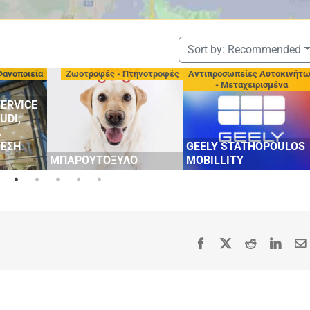
Sort by:
Recommended
Φανοποιεία
Ζωοτροφές - Πτηνοτροφές
Αντιπροσωπείες Αυτοκινήτ
- Μεταχειρισμένα
ERVICE
UDI,
Α
ΘΕΣΗ
GEELY STATHOPOULOS
ΜΠΑΡΟΥΤΟΞΥΛΟ
MOBILLITY
Facebook
X
Reddit
Linke