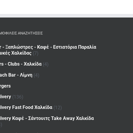
ΜΟΦΙΛΕΙΣ ΑΝΑΖΗΤΗΣΕΙΣ
r - Ξαπλώστρες - Καφέ - Εστιατόρια Παραλία
υκές Χαλκίδας
(7)
rs - Clubs - Χαλκίδα
(4)
ach Bar - Λίμνη
(4)
rgers
livery
(136)
livery Fast Food Χαλκίδα
(12)
livery Καφέ - Σάντουιτς Take Away Χαλκίδα
8)