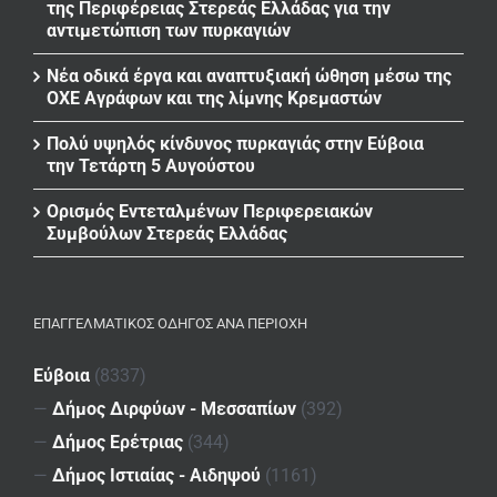
της Περιφέρειας Στερεάς Ελλάδας για την
αντιμετώπιση των πυρκαγιών
Νέα οδικά έργα και αναπτυξιακή ώθηση μέσω της
ΟΧΕ Αγράφων και της λίμνης Κρεμαστών
Πολύ υψηλός κίνδυνος πυρκαγιάς στην Εύβοια
την Τετάρτη 5 Αυγούστου
Ορισμός Εντεταλμένων Περιφερειακών
Συμβούλων Στερεάς Ελλάδας
ΕΠΑΓΓΕΛΜΑΤΙΚΌΣ ΟΔΗΓΌΣ ΑΝΆ ΠΕΡΙΟΧΉ
Εύβοια
(8337)
—
Δήμος Διρφύων - Μεσσαπίων
(392)
—
Δήμος Ερέτριας
(344)
—
Δήμος Ιστιαίας - Αιδηψού
(1161)