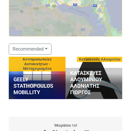
Recommended
-
Αντιπροσωπείες
Κατασκευές Αλουμινίου
Αυτοκινήτων -
Μεταχειρισμένα
ΚΑΤΑΣΚΕΥΕΣ
GEELY
ΑΛΟΥΜΙΝΙΟΥ
P
STATHOPOULOS
ΑΛΩΝΙΑΤΗΣ
Κ
MOBILLITY
ΓΙΩΡΓΟΣ
Ι
Μοιράσου το!