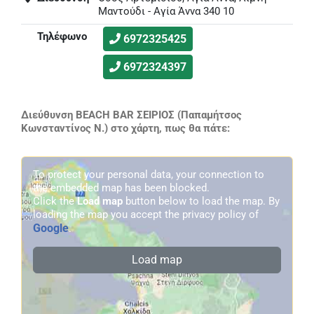
Μαντούδι - Αγία Άννα 340 10
Τηλέφωνο
6972325425
6972324397
Διεύθυνση BEACH BAR ΣΕΙΡΙΟΣ (Παπαμήτσος
Κωνσταντίνος N.) στο χάρτη, πως θα πάτε:
To protect your personal data, your connection to
the embedded map has been blocked.
Click the
Load map
button below to load the map. By
loading the map you accept the privacy policy of
Google
.
Load map