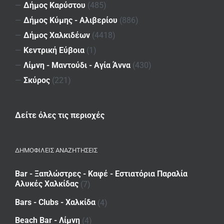
—
Δήμος Καρύστου
(485)
—
Δήμος Κύμης - Αλιβερίου
(886)
—
Δήμος Χαλκιδέων
(4418)
—
Κεντρική Εύβοια
(1)
—
Λίμνη - Μαντούδι - Αγία Άννα
(430)
—
Σκύρος
(221)
Δείτε όλες τις περιοχές
ΔΗΜΟΦΙΛΕΙΣ ΑΝΑΖΗΤΗΣΕΙΣ
Bar - Ξαπλώστρες - Καφέ - Εστιατόρια Παραλία
Αλυκές Χαλκίδας
(7)
Bars - Clubs - Χαλκίδα
(4)
Beach Bar - Λίμνη
(4)