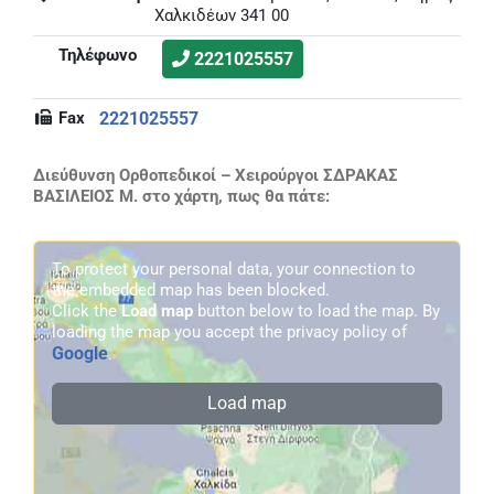
Χαλκιδέων 341 00
Τηλέφωνο
2221025557
Fax
2221025557
Διεύθυνση Ορθοπεδικοί – Χειρούργοι ΣΔΡΑΚΑΣ
ΒΑΣΙΛΕΙΟΣ Μ. στο χάρτη, πως θα πάτε:
To protect your personal data, your connection to
the embedded map has been blocked.
Click the
Load map
button below to load the map. By
loading the map you accept the privacy policy of
Google
.
Load map