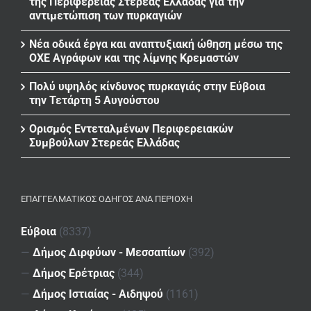
της Περιφέρειας Στερεάς Ελλάδας για την
αντιμετώπιση των πυρκαγιών
Νέα οδικά έργα και αναπτυξιακή ώθηση μέσω της
ΟΧΕ Αγράφων και της λίμνης Κρεμαστών
Πολύ υψηλός κίνδυνος πυρκαγιάς στην Εύβοια
την Τετάρτη 5 Αυγούστου
Ορισμός Εντεταλμένων Περιφερειακών
Συμβούλων Στερεάς Ελλάδας
ΕΠΑΓΓΕΛΜΑΤΙΚΌΣ ΟΔΗΓΌΣ ΑΝΆ ΠΕΡΙΟΧΉ
Εύβοια
(8337)
—
Δήμος Διρφύων - Μεσσαπίων
(392)
—
Δήμος Ερέτριας
(344)
—
Δήμος Ιστιαίας - Αιδηψού
(1161)