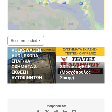
ΣΤΑΘΟΠΟΥΛΟΣ
Recommended
SERVICE
eting
Συνεργεία - Φανοποιεία
ΣΥΣΤΉΜΑΤΑ ΣΚΊΑΣΗΣ -
VOLKSWAGEN,
ΤΕΝΤΕΣ - ΟΜΠΡΕΛΕΣ
AUDI, SKODA,
ΕΠΑΓ/ΚΑ
ΟΧΗΜΑΤΑ &
3D Τέντες ΕΠΕ
ΕΚΘΕΣΗ
(Μοσχόπουλος
ΑΥΤΟΚΙΝΗΤΩΝ
Σάκης)
Μ
Μοιράσου το!
Facebook
X
Reddit
LinkedIn
Email