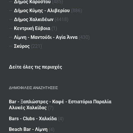
—
Δήμος Καρύστου
(485)
—
Δήμος Κύμης - Αλιβερίου
(886)
—
Δήμος Χαλκιδέων
(4418)
—
Κεντρική Εύβοια
(1)
—
Λίμνη - Μαντούδι - Αγία Άννα
(430)
—
Σκύρος
(221)
Δείτε όλες τις περιοχές
ΔΗΜΟΦΙΛΕΙΣ ΑΝΑΖΗΤΗΣΕΙΣ
Bar - Ξαπλώστρες - Καφέ - Εστιατόρια Παραλία
Αλυκές Χαλκίδας
(7)
Bars - Clubs - Χαλκίδα
(4)
Beach Bar - Λίμνη
(4)