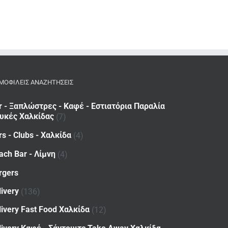
ΜΟΦΙΛΕΙΣ ΑΝΑΖΗΤΗΣΕΙΣ
r - Ξαπλώστρες - Καφέ - Εστιατόρια Παραλία
υκές Χαλκίδας
(7)
rs - Clubs - Χαλκίδα
(4)
ach Bar - Λίμνη
(4)
rgers
livery
(136)
livery Fast Food Χαλκίδα
(12)