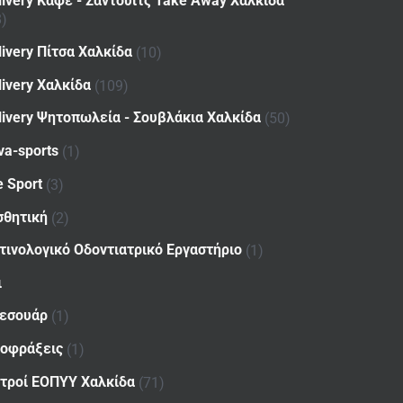
livery Καφέ - Σάντουιτς Take Away Χαλκίδα
8)
livery Πίτσα Χαλκίδα
(10)
livery Χαλκίδα
(109)
livery Ψητοπωλεία - Σουβλάκια Χαλκίδα
(50)
va-sports
(1)
e Sport
(3)
σθητική
(2)
τινολογικό Οδοντιατρικό Εργαστήριο
(1)
ι
εσουάρ
(1)
οφράξεις
(1)
ατροί ΕΟΠΥΥ Χαλκίδα
(71)