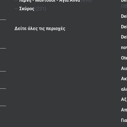
De
—
Λίμνη - Μαντούδι - Αγία Άννα
(430)
(3
—
Σκύρος
(221)
De
De
Δείτε όλες τις περιοχές
De
no
Ot
Αι
Ακ
αλ
Αξ
Απ
Γι