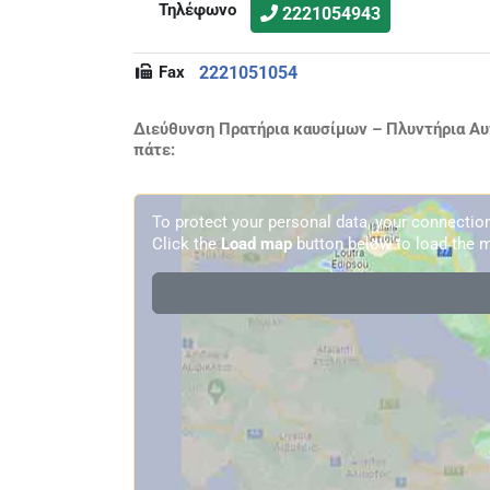
Τηλέφωνο
2221054943
Fax
2221051054
Διεύθυνση Πρατήρια καυσίμων – Πλυντήρια Αυ
πάτε:
To protect your personal data, your connecti
Click the
Load map
button below to load the m