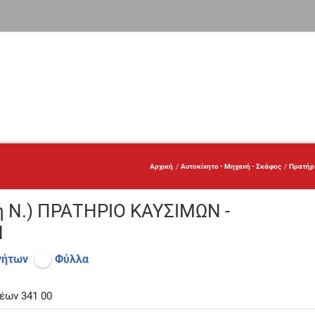
Αρχική
Αυτοκίνητο - Μηχανή - Σκάφος
Πρατήρι
ή Ν.) ΠΡΑΤΗΡΙΟ ΚΑΥΣΙΜΩΝ -
Ν
νήτων
Φύλλα
έων 341 00