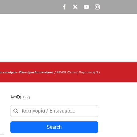
Facebook
X
YouTube
Instagram
α καυσίμων - Πλυντήρια Αυτοκινήτων
REVOIL (Σεπετή Παρασκευή Ν.)
Αναζήτηση
Search