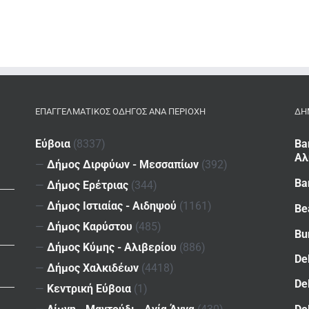
ΕΠΑΓΓΕΛΜΑΤΙΚΌΣ ΟΔΗΓΌΣ ΑΝΆ ΠΕΡΙΟΧΉ
ΔΗ
Εύβοια
(8337)
Ba
Αλ
—
Δήμος Διρφύων - Μεσσαπίων
(392)
Ba
—
Δήμος Ερέτριας
(344)
—
Δήμος Ιστιαίας - Αιδηψού
(1161)
Be
—
Δήμος Καρύστου
(485)
Bu
—
Δήμος Κύμης - Αλιβερίου
(886)
De
—
Δήμος Χαλκιδέων
(4418)
De
—
Κεντρική Εύβοια
(1)