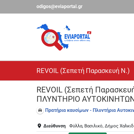
Μετάβαση
odigos@eviaportal.gr
στο
περιεχόμενο
REVOIL (Σεπετή Παρασκευή Ν.)
REVOIL (Σεπετή Παρασκευ
ΠΛΥΝΤΗΡΙΟ ΑΥΤΟΚΙΝΗΤΩ
Πρατήρια καυσίμων - Πλυντήρια Αυτοκι
Διεύθυνση
Φύλλα, Βασιλικό, Δήμος Χαλκιδ