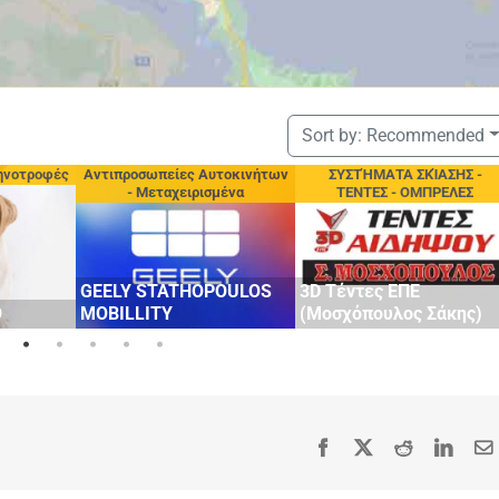
Sort by:
Recommended
τοκινήτων
ΣΥΣΤΉΜΑΤΑ ΣΚΊΑΣΗΣ -
Κατασκευές Αλουμινί
μένα
ΤΕΝΤΕΣ - ΟΜΠΡΕΛΕΣ
ΚΑΤΑΣΚΕΥΕΣ
OULOS
3D Τέντες ΕΠΕ
ΑΛΟΥΜΙΝΙΟΥ
(Μοσχόπουλος Σάκης)
ΑΛΩΝΙΑΤΗΣ ΓΙΩΡΓΟΣ
Facebook
X
Reddit
Linke