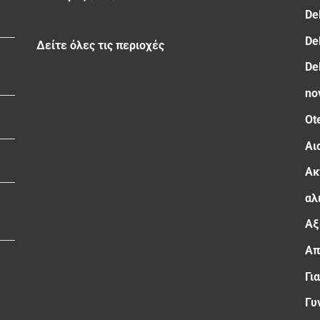
De
De
Δείτε όλες τις περιοχές
De
no
Ot
Αι
Ακ
αλ
Αξ
Απ
Γι
Γυ