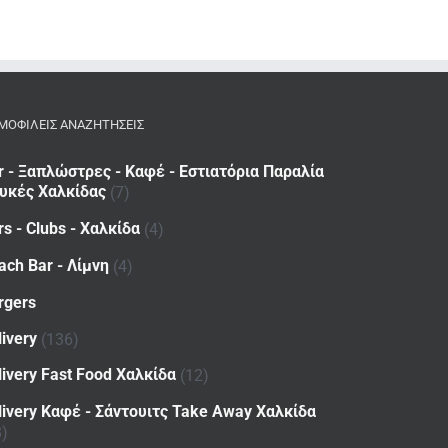
ΜΟΦΙΛΕΙΣ ΑΝΑΖΗΤΗΣΕΙΣ
r - Ξαπλώστρες - Καφέ - Εστιατόρια Παραλία
υκές Χαλκίδας
(7)
rs - Clubs - Χαλκίδα
(4)
ach Bar - Λίμνη
(4)
rgers
livery
(136)
livery Fast Food Χαλκίδα
(12)
livery Καφέ - Σάντουιτς Take Away Χαλκίδα
8)