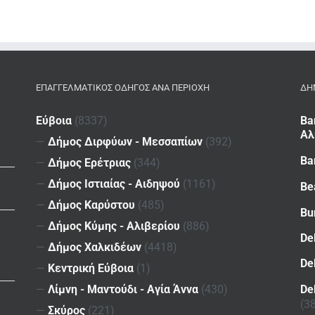
ΕΠΑΓΓΕΛΜΑΤΙΚΌΣ ΟΔΗΓΌΣ ΑΝΆ ΠΕΡΙΟΧΉ
ΔΗ
Εύβοια
(8337)
Ba
Αλ
—
Δήμος Διρφύων - Μεσσαπίων
(392)
Ba
—
Δήμος Ερέτριας
(344)
—
Δήμος Ιστιαίας - Αιδηψού
(1161)
Be
—
Δήμος Καρύστου
(485)
Bu
—
Δήμος Κύμης - Αλιβερίου
(886)
De
—
Δήμος Χαλκιδέων
(4418)
De
—
Κεντρική Εύβοια
(1)
De
—
Λίμνη - Μαντούδι - Αγία Άννα
(430)
(3
—
Σκύρος
(221)