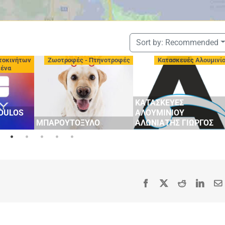
Sort by:
Recommended
τηνοτροφές
Κατασκευές Αλουμινίου
Συνεργεία - Φανοποιε
ΣΤΑΘΟΠΟΥΛΟΣ SERVIC
VOLKSWAGEN, AUDI,
ΚΑΤΑΣΚΕΥΕΣ
SKODA, ΕΠΑΓ/ΚΑ
ΑΛΟΥΜΙΝΙΟΥ
ΟΧΗΜΑΤΑ & ΕΚΘΕΣΗ
Ο
ΑΛΩΝΙΑΤΗΣ ΓΙΩΡΓΟΣ
ΑΥΤΟΚΙΝΗΤΩΝ
Facebook
X
Reddit
Linke