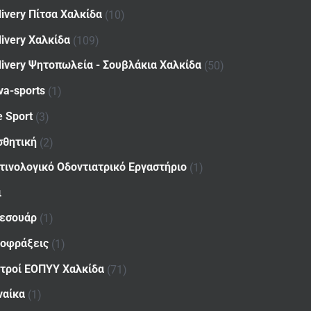
livery Πίτσα Χαλκίδα
(10)
livery Χαλκίδα
(109)
livery Ψητοπωλεία - Σουβλάκια Χαλκίδα
(50)
va-sports
(1)
e Sport
(3)
σθητική
(2)
τινολογικό Οδοντιατρικό Εργαστήριο
(1)
ι
εσουάρ
(1)
οφράξεις
(1)
ατροί ΕΟΠΥΥ Χαλκίδα
(71)
ναίκα
(1)