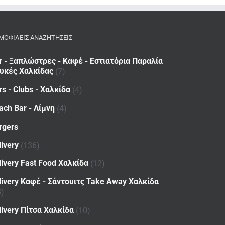
ΜΟΦΙΛΕΙΣ ΑΝΑΖΗΤΗΣΕΙΣ
r - Ξαπλώστρες - Καφέ - Εστιατόρια Παραλία
υκές Χαλκίδας
(7)
rs - Clubs - Χαλκίδα
(4)
ach Bar - Λίμνη
(4)
rgers
livery
(136)
livery Fast Food Χαλκίδα
(12)
livery Καφέ - Σάντουιτς Take Away Χαλκίδα
8)
livery Πίτσα Χαλκίδα
(10)