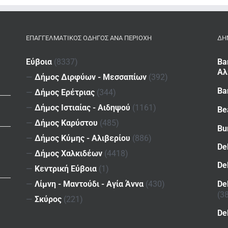
ΕΠΑΓΓΕΛΜΑΤΙΚΌΣ ΟΔΗΓΌΣ ΑΝΆ ΠΕΡΙΟΧΉ
ΔΗ
Εύβοια
(8337)
Ba
Αλ
—
Δήμος Διρφύων - Μεσσαπίων
(392)
Ba
—
Δήμος Ερέτριας
(344)
—
Δήμος Ιστιαίας - Αιδηψού
(1161)
Be
—
Δήμος Καρύστου
(485)
Bu
—
Δήμος Κύμης - Αλιβερίου
(886)
De
—
Δήμος Χαλκιδέων
(4418)
De
—
Κεντρική Εύβοια
(1)
De
—
Λίμνη - Μαντούδι - Αγία Άννα
(430)
(3
—
Σκύρος
(221)
De