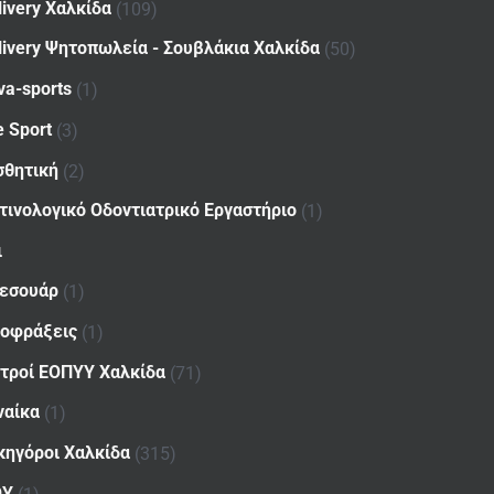
livery Χαλκίδα
(109)
livery Ψητοπωλεία - Σουβλάκια Χαλκίδα
(50)
va-sports
(1)
e Sport
(3)
σθητική
(2)
τινολογικό Οδοντιατρικό Εργαστήριο
(1)
ι
εσουάρ
(1)
οφράξεις
(1)
ατροί ΕΟΠΥΥ Χαλκίδα
(71)
ναίκα
(1)
κηγόροι Χαλκίδα
(315)
ΟΥ