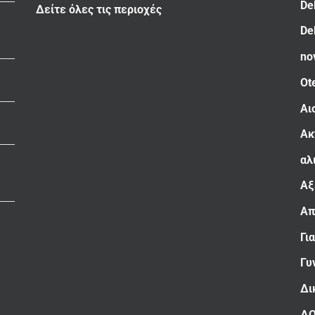
De
Δείτε όλες τις περιοχές
De
no
Ot
Αι
Ακ
αλ
Αξ
Απ
Γι
Γυ
Δι
Δ