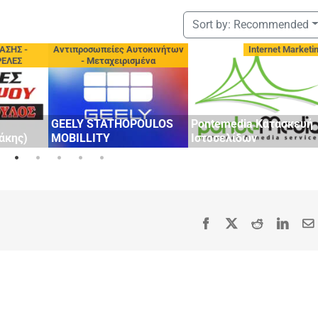
Sort by:
Recommended
ΑΣΗΣ -
Αντιπροσωπείες Αυτοκινήτων
Internet Marketi
ΡΕΛΕΣ
- Μεταχειρισμένα
GEELY STATHOPOULOS
Pontemedia Κατασκευή
άκης)
MOBILLITY
Ιστοσελίδων
Facebook
X
Reddit
Linke