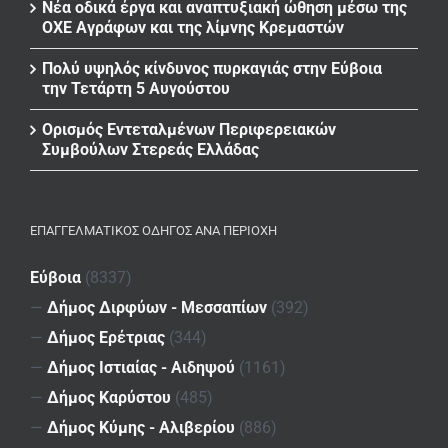
Νέα οδικά έργα και αναπτυξιακή ώθηση μέσω της
ΟΧΕ Αγράφων και της λίμνης Κρεμαστών
Πολύ υψηλός κίνδυνος πυρκαγιάς στην Εύβοια
την Τετάρτη 5 Αυγούστου
Ορισμός Εντεταλμένων Περιφερειακών
Συμβούλων Στερεάς Ελλάδας
ΕΠΑΓΓΕΛΜΑΤΙΚΌΣ ΟΔΗΓΌΣ ΑΝΆ ΠΕΡΙΟΧΉ
Εύβοια
(8337)
—
Δήμος Διρφύων - Μεσσαπίων
(392)
—
Δήμος Ερέτριας
(344)
—
Δήμος Ιστιαίας - Αιδηψού
(1161)
—
Δήμος Καρύστου
(485)
—
Δήμος Κύμης - Αλιβερίου
(886)