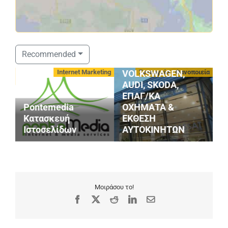
ΣΤΑΘΟΠΟΥΛΟΣ
Recommended
SERVICE
-
Internet Marketing
Συνεργεία - Φανοποιεία
VOLKSWAGEN,
AUDI, SKODA,
ΕΠΑΓ/ΚΑ
Κ
Pontemedia
ΟΧΗΜΑΤΑ &
Α
Κατασκευή
ΕΚΘΕΣΗ
Α
Ιστοσελίδων
ΑΥΤΟΚΙΝΗΤΩΝ
Γ
Μοιράσου το!
Facebook
X
Reddit
LinkedIn
Email