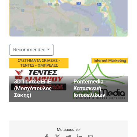
Σ
Recommended
S
ΣΥΣΤΉΜΑΤΑ ΣΚΊΑΣΗΣ -
Internet Marketing
V
ΤΕΝΤΕΣ - ΟΜΠΡΕΛΕΣ
A
Ε
3D Τέντες ΕΠΕ
Pontemedia
Ο
(Μοσχόπουλος
Κατασκευή
Ε
Σάκης)
Ιστοσελίδων
Α
Μοιράσου το!
Facebook
X
Reddit
LinkedIn
Email