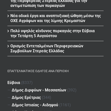
της Περιφέρειας Στερεάς Ελλάδας για την
αντιμετώπιση των πυρκαγιών
Νέα οδικά έργα και αναπτυξιακή ώθηση μέσω της
ΟΧΕ Αγράφων και της λίμνης Κρεμαστών
Πολύ υψηλός κίνδυνος πυρκαγιάς στην Εύβοια
την Τετάρτη 5 Αυγούστου
Ορισμός Εντεταλμένων Περιφερειακών
Συμβούλων Στερεάς Ελλάδας
ΕΠΑΓΓΕΛΜΑΤΙΚΌΣ ΟΔΗΓΌΣ ΑΝΆ ΠΕΡΙΟΧΉ
Εύβοια
(8337)
—
Δήμος Διρφύων - Μεσσαπίων
(392)
—
Δήμος Ερέτριας
(344)
—
Δήμος Ιστιαίας - Αιδηψού
(1161)