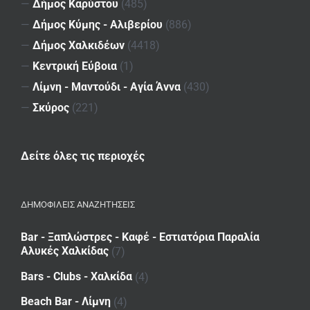
—
Δήμος Καρύστου
(485)
—
Δήμος Κύμης - Αλιβερίου
(886)
—
Δήμος Χαλκιδέων
(4418)
—
Κεντρική Εύβοια
(1)
—
Λίμνη - Μαντούδι - Αγία Άννα
(430)
—
Σκύρος
(221)
Δείτε όλες τις περιοχές
ΔΗΜΟΦΙΛΕΙΣ ΑΝΑΖΗΤΗΣΕΙΣ
Bar - Ξαπλώστρες - Καφέ - Εστιατόρια Παραλία
Αλυκές Χαλκίδας
(7)
Bars - Clubs - Χαλκίδα
(4)
Beach Bar - Λίμνη
(4)