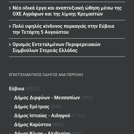
Νέα οδικά έργα και αναπτυξιακή ώθηση μέσω της
ΟΧΕ Αγράφων και της λίμνης Κρεμαστών
Πολύ υψηλός κίνδυνος πυρκαγιάς στην Εύβοια
την Τετάρτη 5 Αυγούστου
Ορισμός Εντεταλμένων Περιφερειακών
Συμβούλων Στερεάς Ελλάδας
ΕΠΑΓΓΕΛΜΑΤΙΚΌΣ ΟΔΗΓΌΣ ΑΝΆ ΠΕΡΙΟΧΉ
Εύβοια
(8337)
—
Δήμος Διρφύων - Μεσσαπίων
(392)
—
Δήμος Ερέτριας
(344)
—
Δήμος Ιστιαίας - Αιδηψού
(1161)
—
Δήμος Καρύστου
(485)
—
Δήμος Κύμης - Αλιβερίου
(886)