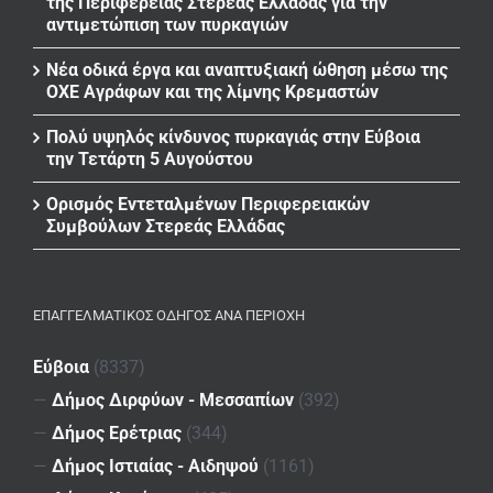
της Περιφέρειας Στερεάς Ελλάδας για την
αντιμετώπιση των πυρκαγιών
Νέα οδικά έργα και αναπτυξιακή ώθηση μέσω της
ΟΧΕ Αγράφων και της λίμνης Κρεμαστών
Πολύ υψηλός κίνδυνος πυρκαγιάς στην Εύβοια
την Τετάρτη 5 Αυγούστου
Ορισμός Εντεταλμένων Περιφερειακών
Συμβούλων Στερεάς Ελλάδας
ΕΠΑΓΓΕΛΜΑΤΙΚΌΣ ΟΔΗΓΌΣ ΑΝΆ ΠΕΡΙΟΧΉ
Εύβοια
(8337)
—
Δήμος Διρφύων - Μεσσαπίων
(392)
—
Δήμος Ερέτριας
(344)
—
Δήμος Ιστιαίας - Αιδηψού
(1161)