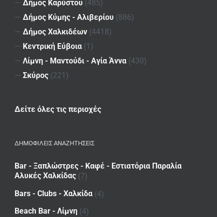
—
Δήμος Καρύστου
(485)
—
Δήμος Κύμης - Αλιβερίου
(886)
—
Δήμος Χαλκιδέων
(4418)
—
Κεντρική Εύβοια
(1)
—
Λίμνη - Μαντούδι - Αγία Άννα
(430)
—
Σκύρος
(221)
Δείτε όλες τις περιοχές
ΔΗΜΟΦΙΛΕΙΣ ΑΝΑΖΗΤΗΣΕΙΣ
Bar - Ξαπλώστρες - Καφέ - Εστιατόρια Παραλία
Αλυκές Χαλκίδας
(7)
Bars - Clubs - Χαλκίδα
(4)
Beach Bar - Λίμνη
(4)