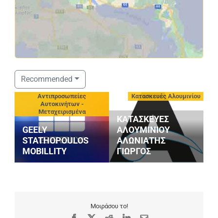
Recommended
-
Αντιπροσωπείες
Κατασκευές Αλουμινίου
Αυτοκινήτων -
Μεταχειρισμένα
ΚΑΤΑΣΚΕΥΕΣ
GEELY
ΑΛΟΥΜΙΝΙΟΥ
P
STATHOPOULOS
ΑΛΩΝΙΑΤΗΣ
Κ
MOBILLITY
ΓΙΩΡΓΟΣ
Ι
Μοιράσου το!
Facebook
X
Reddit
LinkedIn
Email