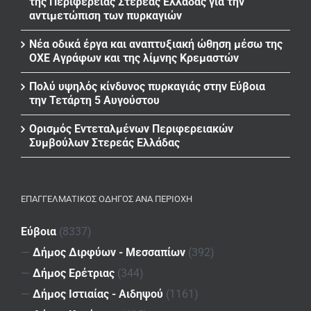
της Περιφέρειας Στερεάς Ελλάδας για την
αντιμετώπιση των πυρκαγιών
Νέα οδικά έργα και αναπτυξιακή ώθηση μέσω της
ΟΧΕ Αγράφων και της λίμνης Κρεμαστών
Πολύ υψηλός κίνδυνος πυρκαγιάς στην Εύβοια
την Τετάρτη 5 Αυγούστου
Ορισμός Εντεταλμένων Περιφερειακών
Συμβούλων Στερεάς Ελλάδας
ΕΠΑΓΓΕΛΜΑΤΙΚΌΣ ΟΔΗΓΌΣ ΑΝΆ ΠΕΡΙΟΧΉ
Εύβοια
(8337)
—
Δήμος Διρφύων - Μεσσαπίων
(392)
—
Δήμος Ερέτριας
(344)
—
Δήμος Ιστιαίας - Αιδηψού
(1161)