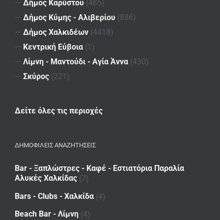
—
Δήμος Καρύστου
(485)
—
Δήμος Κύμης - Αλιβερίου
(886)
—
Δήμος Χαλκιδέων
(4418)
—
Κεντρική Εύβοια
(1)
—
Λίμνη - Μαντούδι - Αγία Άννα
(430)
—
Σκύρος
(221)
Δείτε όλες τις περιοχές
ΔΗΜΟΦΙΛΕΙΣ ΑΝΑΖΗΤΗΣΕΙΣ
Bar - Ξαπλώστρες - Καφέ - Εστιατόρια Παραλία
Αλυκές Χαλκίδας
(7)
Bars - Clubs - Χαλκίδα
(4)
Beach Bar - Λίμνη
(4)