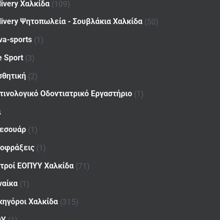
livery Χαλκίδα
(109)
livery Ψητοπωλεία - Σουβλάκια Χαλκίδα
(50)
va-sports
(1)
e Sport
(3)
σθητική
(2)
τινολογικό Οδοντιατρικό Εργαστήριο
(1)
ι
εσουάρ
(1)
οφράξεις
(1)
ατροί ΕΟΠΥΥ Χαλκίδα
(71)
ναίκα
(1)
κηγόροι Χαλκίδα
(315)
ΟΥ