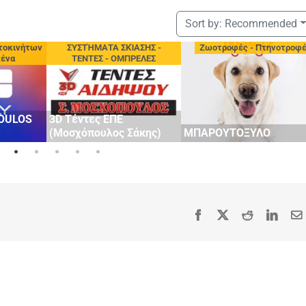
Sort by:
Recommended
τοκινήτων
ΣΥΣΤΉΜΑΤΑ ΣΚΊΑΣΗΣ -
Ζωοτροφές - Πτηνοτροφ
μένα
ΤΕΝΤΕΣ - ΟΜΠΡΕΛΕΣ
OULOS
3D Τέντες ΕΠΕ
(Μοσχόπουλος Σάκης)
ΜΠΑΡΟΥΤΟΞΥΛΟ
Facebook
X
Reddit
Linke