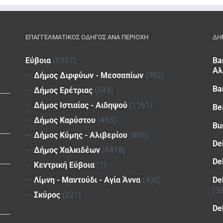
ΕΠΑΓΓΕΛΜΑΤΙΚΌΣ ΟΔΗΓΌΣ ΑΝΆ ΠΕΡΙΟΧΉ
ΔΗ
Εύβοια
(8337)
Ba
Αλ
—
Δήμος Διρφύων - Μεσσαπίων
(392)
Ba
—
Δήμος Ερέτριας
(344)
—
Δήμος Ιστιαίας - Αιδηψού
(1161)
Be
—
Δήμος Καρύστου
(485)
Bu
—
Δήμος Κύμης - Αλιβερίου
(886)
De
—
Δήμος Χαλκιδέων
(4418)
De
—
Κεντρική Εύβοια
(1)
De
—
Λίμνη - Μαντούδι - Αγία Άννα
(430)
(3
—
Σκύρος
(221)
De