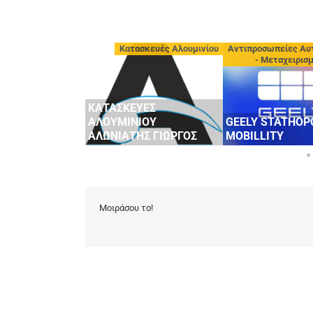
εργεία - Φανοποιεία
Κατασκευές Αλουμινίου
Αντιπροσωπείες Αυ
- Μεταχειρισ
ΥΛΟΣ SERVICE
GEN, AUDI,
ΕΠΑΓ/ΚΑ
ΚΑΤΑΣΚΕΥΕΣ
 & ΕΚΘΕΣΗ
ΑΛΟΥΜΙΝΙΟΥ
GEELY STATHOP
ΗΤΩΝ
ΑΛΩΝΙΑΤΗΣ ΓΙΩΡΓΟΣ
MOBILLITY
Μοιράσου το!