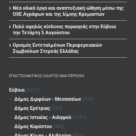
Νέα οδικά έργα και αναπτυξιακή ώθηση μέσω της
ΟΧΕ Αγράφων και της λίμνης Κρεμαστών
Πολύ υψηλός κίνδυνος πυρκαγιάς στην Εύβοια
την Τετάρτη 5 Αυγούστου
Ορισμός Εντεταλμένων Περιφερειακών
Συμβούλων Στερεάς Ελλάδας
ΕΠΑΓΓΕΛΜΑΤΙΚΌΣ ΟΔΗΓΌΣ ΑΝΆ ΠΕΡΙΟΧΉ
Εύβοια
(8337)
—
Δήμος Διρφύων - Μεσσαπίων
(392)
—
Δήμος Ερέτριας
(344)
—
Δήμος Ιστιαίας - Αιδηψού
(1161)
—
Δήμος Καρύστου
(485)
—
Δήμος Κύμης - Αλιβερίου
(886)