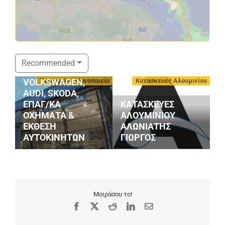
ΣΤΑΘΟΠΟΥΛΟΣ
Recommended
SERVICE
-
Συνεργεία - Φανοποιεία
Κατασκευές Αλουμινίου
VOLKSWAGEN,
AUDI, SKODA,
ΕΠΑΓ/ΚΑ
ΚΑΤΑΣΚΕΥΕΣ
ΟΧΗΜΑΤΑ &
ΑΛΟΥΜΙΝΙΟΥ
G
ΕΚΘΕΣΗ
ΑΛΩΝΙΑΤΗΣ
S
ΑΥΤΟΚΙΝΗΤΩΝ
ΓΙΩΡΓΟΣ
M
Μοιράσου το!
Facebook
X
Reddit
LinkedIn
Email