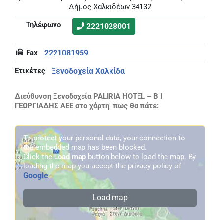
Δήμος Χαλκιδέων 34132
Τηλέφωνο
2221028001
Fax
2221081959
Ετικέτες
Ξενοδοχεία Χαλκίδα
Διεύθυνση Ξενοδοχεία PALIRIA HOTEL – Β Ι
ΓΕΩΡΓΙΑΔΗΣ ΑΕΕ στο χάρτη, πως θα πάτε:
To protect your personal data, your connection to
the embedded map has been blocked.
Click the
Load map
button below to load the map. By
loading the map you accept the privacy policy of
Google
.
Load map