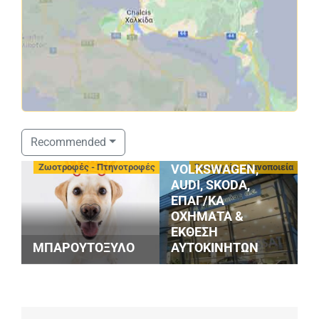
ΣΤΑΘΟΠΟΥΛΟΣ
Recommended
SERVICE
-
Ζωοτροφές - Πτηνοτροφές
Συνεργεία - Φανοποιεία
VOLKSWAGEN,
AUDI, SKODA,
ΕΠΑΓ/ΚΑ
ΟΧΗΜΑΤΑ &
G
ΕΚΘΕΣΗ
S
ΜΠΑΡΟΥΤΟΞΥΛΟ
ΑΥΤΟΚΙΝΗΤΩΝ
M