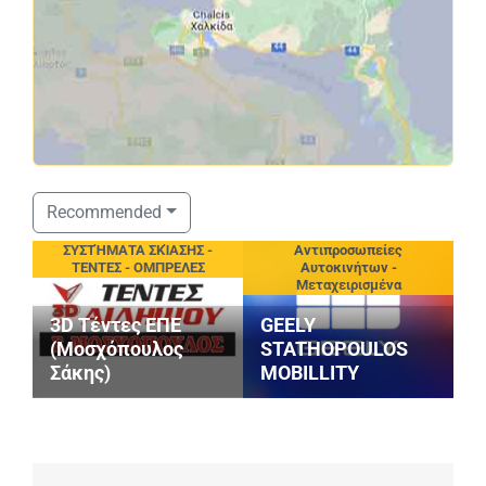
Recommended
eting
ΣΥΣΤΉΜΑΤΑ ΣΚΊΑΣΗΣ -
Αντιπροσωπείες
ΤΕΝΤΕΣ - ΟΜΠΡΕΛΕΣ
Αυτοκινήτων -
Μεταχειρισμένα
3D Τέντες ΕΠΕ
GEELY
(Μοσχόπουλος
STATHOPOULOS
Σάκης)
MOBILLITY
Μ