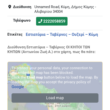
Διεύθυνση
Unnamed Road, Κύμη, Δήμος Κύμης -
Αλιβερίου 34004
Τηλέφωνο
2222058859
Ετικέτες
Εστιατόρια – Ταβέρνες – Ουζερί – Κύμη
Διεύθυνση Εστιατόρια – Ταβέρνες ΟΙ ΚΗΠΟΙ ΤΩΝ
ΚΗΠΩΝ (Αντωνίου Ζωή Α.) στο χάρτη, πως θα πάτε:
To protect your personal data, your connection to
the embedded map has been blocked.
Click the
Load map
button below to load the map. By
loading the map you accept the privacy policy of
Google
.
Load map