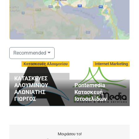
Σ
Recommended
S
Κατασκευές Αλουμινίου
Internet Marketing
V
A
ΚΑΤΑΣΚΕΥΕΣ
Ε
ΑΛΟΥΜΙΝΙΟΥ
Pontemedia
Ο
ΑΛΩΝΙΑΤΗΣ
Κατασκευή
Ε
ΓΙΩΡΓΟΣ
Ιστοσελίδων
Α
Μοιράσου το!