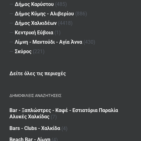
—
Δήμος Καρύστου
(485)
—
Δήμος Κύμης - Αλιβερίου
(886)
—
Δήμος Χαλκιδέων
(4418)
—
Κεντρική Εύβοια
(1)
—
Λίμνη - Μαντούδι - Αγία Άννα
(430)
—
Σκύρος
(221)
Δείτε όλες τις περιοχές
ΔΗΜΟΦΙΛΕΙΣ ΑΝΑΖΗΤΗΣΕΙΣ
Bar - Ξαπλώστρες - Καφέ - Εστιατόρια Παραλία
Αλυκές Χαλκίδας
(7)
Bars - Clubs - Χαλκίδα
(4)
Beach Bar - Λίμνη
(4)