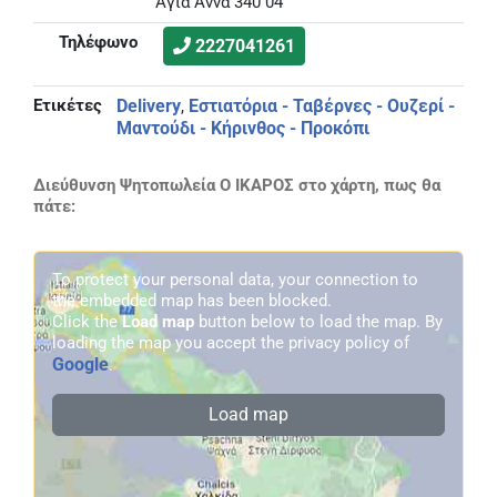
Αγία Άννα 340 04
Τηλέφωνο
2227041261
Ετικέτες
Delivery
Εστιατόρια - Ταβέρνες - Ουζερί -
,
Μαντούδι - Κήρινθος - Προκόπι
Διεύθυνση Ψητοπωλεία Ο ΙΚΑΡΟΣ στο χάρτη, πως θα
πάτε:
To protect your personal data, your connection to
the embedded map has been blocked.
Click the
Load map
button below to load the map. By
loading the map you accept the privacy policy of
Google
.
Load map