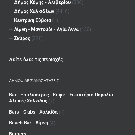
—
Δήμος Κύμης - Αλιβερίου
(886)
—
Δήμος Χαλκιδέων
(4418)
—
Κεντρική Εύβοια
(1)
—
Λίμνη - Μαντούδι - Αγία Άννα
(430)
—
Σκύρος
(221)
Δείτε όλες τις περιοχές
ΔΗΜΟΦΙΛΕΙΣ ΑΝΑΖΗΤΗΣΕΙΣ
Bar - Ξαπλώστρες - Καφέ - Εστιατόρια Παραλία
Αλυκές Χαλκίδας
(7)
Bars - Clubs - Χαλκίδα
(4)
Beach Bar - Λίμνη
(4)
Burgers