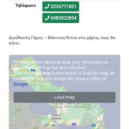
Τηλέφωνο
2226771851
6982832894
Διεύθυνση Γάμος – Βάπτιση Ντίνα στο χάρτη, πως θα
πάτε:
To protect your personal data, your connection to
the embedded map has been blocked.
Click the
Load map
button below to load the map. By
loading the map you accept the privacy policy of
Google
.
Load map