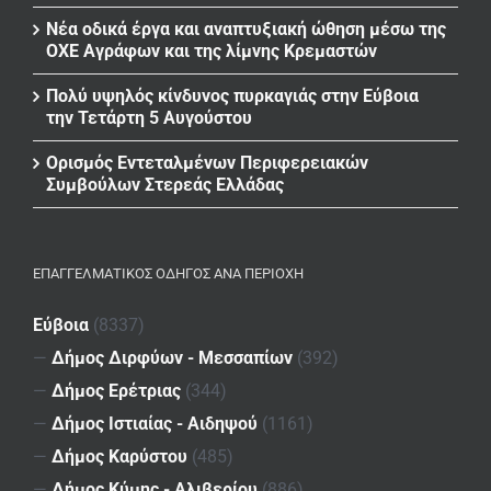
Νέα οδικά έργα και αναπτυξιακή ώθηση μέσω της
ΟΧΕ Αγράφων και της λίμνης Κρεμαστών
Πολύ υψηλός κίνδυνος πυρκαγιάς στην Εύβοια
την Τετάρτη 5 Αυγούστου
Ορισμός Εντεταλμένων Περιφερειακών
Συμβούλων Στερεάς Ελλάδας
ΕΠΑΓΓΕΛΜΑΤΙΚΌΣ ΟΔΗΓΌΣ ΑΝΆ ΠΕΡΙΟΧΉ
Εύβοια
(8337)
—
Δήμος Διρφύων - Μεσσαπίων
(392)
—
Δήμος Ερέτριας
(344)
—
Δήμος Ιστιαίας - Αιδηψού
(1161)
—
Δήμος Καρύστου
(485)
—
Δήμος Κύμης - Αλιβερίου
(886)