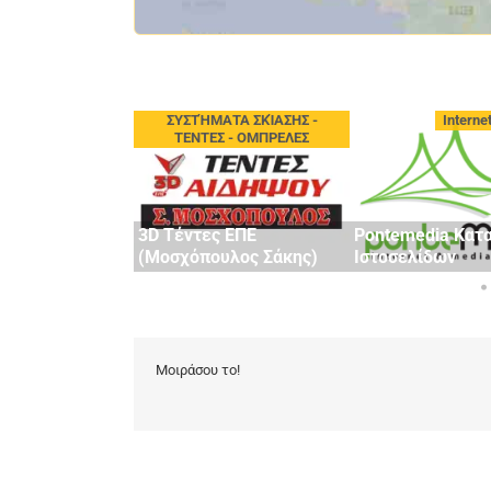
πείες Αυτοκινήτων
ΣΥΣΤΉΜΑΤΑ ΣΚΊΑΣΗΣ -
Interne
ταχειρισμένα
ΤΕΝΤΕΣ - ΟΜΠΡΕΛΕΣ
TATHOPOULOS
3D Τέντες ΕΠΕ
Pontemedia Κατ
TY
(Μοσχόπουλος Σάκης)
Ιστοσελίδων
Μοιράσου το!