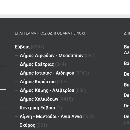
ΕΠΑΓΓΕΛΜΑΤΙΚΌΣ ΟΔΗΓΌΣ ΑΝΆ ΠΕΡΙΟΧΉ
ΔΗ
Εύβοια
(8337)
Ba
Αλ
—
Δήμος Διρφύων - Μεσσαπίων
(392)
Ba
—
Δήμος Ερέτριας
(344)
—
Δήμος Ιστιαίας - Αιδηψού
(1161)
Be
—
Δήμος Καρύστου
(485)
Bu
—
Δήμος Κύμης - Αλιβερίου
(886)
De
—
Δήμος Χαλκιδέων
(4418)
De
—
Κεντρική Εύβοια
(1)
De
—
Λίμνη - Μαντούδι - Αγία Άννα
(430)
(3
—
Σκύρος
(221)