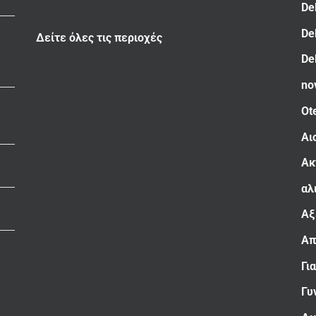
De
De
Δείτε όλες τις περιοχές
De
no
Ot
Αι
Ακ
αλ
Αξ
Απ
Γι
Γυ