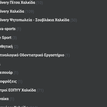
livery Πίτσα Χαλκίδα
(10)
livery Χαλκίδα
(109)
livery Ψητοπωλεία - Σουβλάκια Χαλκίδα
(50)
va-sports
(1)
e Sport
(3)
σθητική
(2)
τινολογικό Οδοντιατρικό Εργαστήριο
(1)
ι
εσουάρ
(1)
οφράξεις
(1)
ατροί ΕΟΠΥΥ Χαλκίδα
(71)
ναίκα
(1)