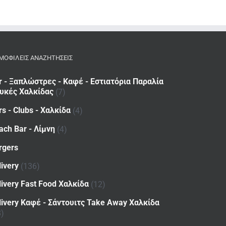
ΜΟΦΙΛΕΙΣ ΑΝΑΖΗΤΗΣΕΙΣ
r - Ξαπλώστρες - Καφέ - Εστιατόρια Παραλία
υκές Χαλκίδας
(7)
rs - Clubs - Χαλκίδα
(4)
ach Bar - Λίμνη
(4)
rgers
livery
(136)
livery Fast Food Χαλκίδα
(12)
livery Καφέ - Σάντουιτς Take Away Χαλκίδα
8)