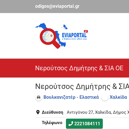
Μετάβαση
odigos@eviaportal.gr
στο
περιεχόμενο
Νερούτσος Δημήτρης & ΣΙΑ ΟΕ
Νερούτσος Δημήτρης & ΣΙ
Βουλκανιζατέρ - Ελαστικά
Χαλκίδα
Διεύθυνση
Αντιγόνου 27, Χαλκίδα, Δήμος 
Τηλέφωνο
2221084111