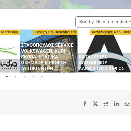
Sort by:
Recommended
t Marketing
Συνεργεία - Φανοποιεία
Κατασκευές Αλουμινί
ΣΤΑΘΟΠΟΥΛΟΣ SERVICE
VOLKSWAGEN, AUDI,
SKODA, ΕΠΑΓ/ΚΑ
ΚΑΤΑΣΚΕΥΕΣ
ασκευή
ΟΧΗΜΑΤΑ & ΕΚΘΕΣΗ
ΑΛΟΥΜΙΝΙΟΥ
ΑΥΤΟΚΙΝΗΤΩΝ
ΑΛΩΝΙΑΤΗΣ ΓΙΩΡΓΟΣ
Facebook
X
Reddit
Linke