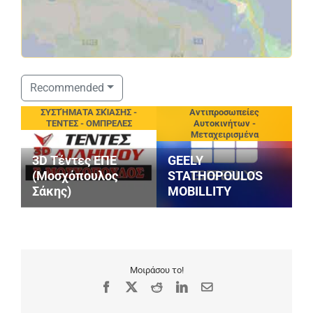
Recommended
eting
ΣΥΣΤΉΜΑΤΑ ΣΚΊΑΣΗΣ -
Αντιπροσωπείες
ΤΕΝΤΕΣ - ΟΜΠΡΕΛΕΣ
Αυτοκινήτων -
Μεταχειρισμένα
3D Τέντες ΕΠΕ
GEELY
(Μοσχόπουλος
STATHOPOULOS
Σάκης)
MOBILLITY
Μ
Μοιράσου το!
Facebook
X
Reddit
LinkedIn
Email