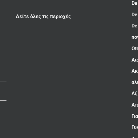
De
De
Δείτε όλες τις περιοχές
De
no
Ot
Αι
Ακ
αλ
Αξ
Απ
Γι
Γυ