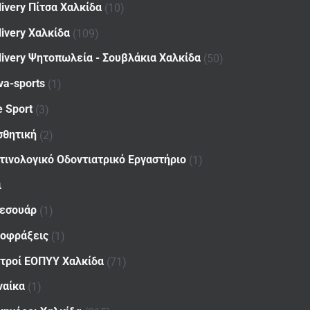
livery Πίτσα Χαλκίδα
(10)
livery Χαλκίδα
(109)
livery Ψητοπωλεία - Σουβλάκια Χαλκίδα
(50)
va-sports
(1)
e Sport
(3)
σθητική
(2)
τινολογικό Οδοντιατρικό Εργαστήριο
(1)
ι
εσουάρ
(1)
οφράξεις
(1)
ατροί ΕΟΠΥΥ Χαλκίδα
(71)
ναίκα
(1)