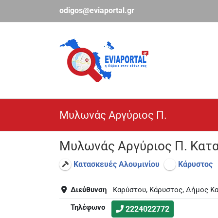
Μετάβαση
odigos@eviaportal.gr
στο
περιεχόμενο
Μυλωνάς Αργύριος Π.
Μυλωνάς Αργύριος Π. Κατα
Κατασκευές Αλουμινίου
Κάρυστος
Διεύθυνση
Καρύστου, Κάρυστος, Δήμος Κ
Τηλέφωνο
2224022772