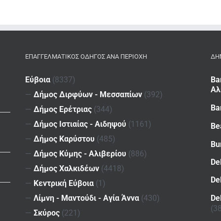
ΕΠΑΓΓΕΛΜΑΤΙΚΌΣ ΟΔΗΓΌΣ ΑΝΆ ΠΕΡΙΟΧΉ
ΔΗ
Εύβοια
(8337)
Ba
Αλ
—
Δήμος Διρφύων - Μεσσαπίων
(392)
Ba
—
Δήμος Ερέτριας
(344)
—
Δήμος Ιστιαίας - Αιδηψού
(1161)
Be
—
Δήμος Καρύστου
(485)
Bu
—
Δήμος Κύμης - Αλιβερίου
(886)
De
—
Δήμος Χαλκιδέων
(4418)
De
—
Κεντρική Εύβοια
(1)
De
—
Λίμνη - Μαντούδι - Αγία Άννα
(430)
(3
—
Σκύρος
(221)