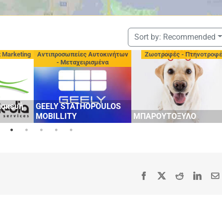
Sort by:
Recommended
t Marketing
Αντιπροσωπείες Αυτοκινήτων
Ζωοτροφές - Πτηνοτροφ
- Μεταχειρισμένα
ασκευή
GEELY STATHOPOULOS
MOBILLITY
ΜΠΑΡΟΥΤΟΞΥΛΟ
Facebook
X
Reddit
Linke