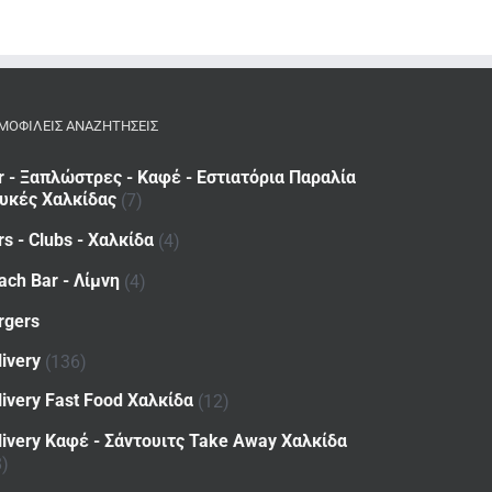
ΜΟΦΙΛΕΙΣ ΑΝΑΖΗΤΗΣΕΙΣ
r - Ξαπλώστρες - Καφέ - Εστιατόρια Παραλία
υκές Χαλκίδας
(7)
rs - Clubs - Χαλκίδα
(4)
ach Bar - Λίμνη
(4)
rgers
livery
(136)
livery Fast Food Χαλκίδα
(12)
livery Καφέ - Σάντουιτς Take Away Χαλκίδα
8)