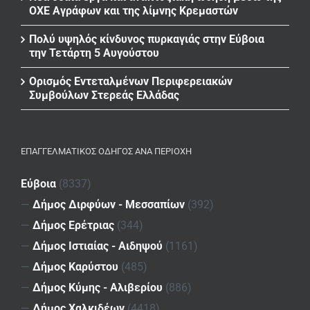
ΟΧΕ Αγράφων και της λίμνης Κρεμαστών
Πολύ υψηλός κίνδυνος πυρκαγιάς στην Εύβοια
την Τετάρτη 5 Αυγούστου
Ορισμός Εντεταλμένων Περιφερειακών
Συμβούλων Στερεάς Ελλάδας
ΕΠΑΓΓΕΛΜΑΤΙΚΌΣ ΟΔΗΓΌΣ ΑΝΆ ΠΕΡΙΟΧΉ
Εύβοια
(8337)
—
Δήμος Διρφύων - Μεσσαπίων
(392)
—
Δήμος Ερέτριας
(344)
—
Δήμος Ιστιαίας - Αιδηψού
(1161)
—
Δήμος Καρύστου
(485)
—
Δήμος Κύμης - Αλιβερίου
(886)
—
Δήμος Χαλκιδέων
(4418)